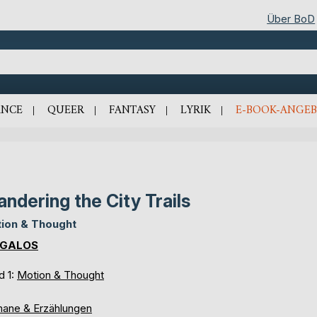
Über BoD
NCE
QUEER
FANTASY
LYRIK
E-BOOK-ANGEB
ndering the City Trails
ion & Thought
 GALOS
d 1:
Motion & Thought
ane & Erzählungen