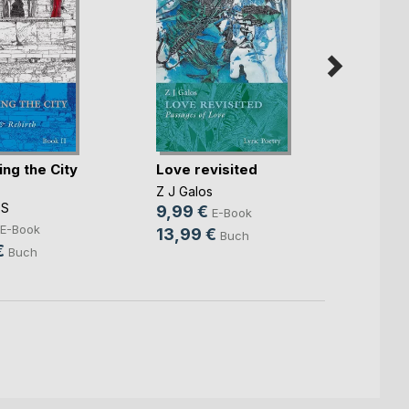
ng the City
Love revisited
Love 
Z J Galos
Z J G
OS
9,99 €
9,99
E-Book
E-Book
13,99 €
17,99
Buch
€
Buch