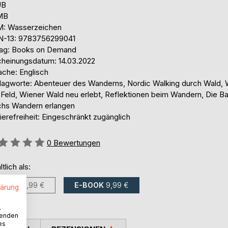
UB
 MB
: Wasserzeichen
N-13: 9783756299041
lag: Books on Demand
cheinungsdatum: 14.03.2022
ache: Englisch
lagworte: Abenteuer des Wanderns, Nordic Walking durch Wald, 
 Feld, Wiener Wald neu erlebt, Reflektionen beim Wandern, Die B
chs Wandern erlangen
ierefreiheit: Eingeschränkt zugänglich
ertung::
0
Bewertungen
ltlich als:
BUCH
12,99 €
E-BOOK
9,99 €
lärung
.
wenden
es