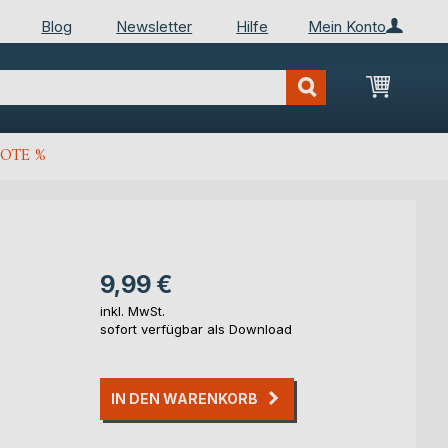
Blog
Newsletter
Hilfe
Mein Konto
Mein Wa
OTE %
9,99 €
inkl. MwSt.
sofort verfügbar als Download
IN DEN WARENKORB