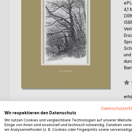
eP
4,1
DRM
ISB
Ver
Ers
Spr
Sch
und
dur
Barr
Bew
0%
erhä
Datenschutzerk
Wir respektieren den Datenschutz
Wir nutzen Cookies und vergleichbare Technologien auf unserer Website
Einige von ihnen sind essenziell und technisch notwendig. Daneben ver
wir Analysemethoden (z. B. Cookies oder Fingerprints sowie serverseitig