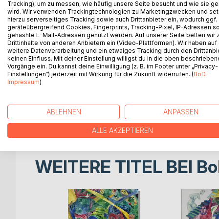
BESCHREIBUNG
AUTOR/IN
PRESSES
Tracking), um zu messen, wie häufig unsere Seite besucht und wie sie ge
wird. Wir verwenden Trackingtechnologien zu Marketingzwecken und se
hierzu serverseitiges Tracking sowie auch Drittanbieter ein, wodurch ggf.
Age is only a number, known humorously, but handi
geräteübergreifend Cookies, Fingerprints, Tracking-Pixel, IP-Adressen s
gehashte E-Mail-Adressen genutzt werden. Auf unserer Seite betten wir
operations on my hip joints, I was able to detect t
Drittinhalte von anderen Anbietern ein (Video-Plattformen). Wir haben auf
Have I walked during my student years with a frie
weitere Datenverarbeitung und ein etwaiges Tracking durch den Drittanbi
we enjoyed the summer days at the 'Alte Donau'-ba
keinen Einfluss. Mit deiner Einstellung willigst du in die oben beschriebe
Vorgänge ein. Du kannst deine Einwilligung (z. B. im Footer unter „Privacy-
Viennese Woods near the suburb of Sievering.
Einstellungen“) jederzeit mit Wirkung für die Zukunft widerrufen. (
BoD-
Back to Vienna from South Africa, where I've spent
Impressum
)
local physician to take up Nordic Walking as a sp
life awaited me: Experiencing the extent of the Vi
city from many different vistas. I also listened 
ABLEHNEN
ANPASSEN
extensive walks.
ALLE AKZEPTIEREN
WEITERE TITEL BEI
Bo