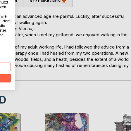
TIMMEN
REZENSIONEN
nutzt
tzen
caps at an advanced age are painful. Luckily, after successful
owie
 zudem
he joys of walking again.
 die
nd across Vienna,
eter
ths. Later, when I met my girlfriend, we enjoyed walking in the
nen
 most of my adult working life, I had followed the advice from a
ort and therapy once I had healed from my two operations. A new
ennese Woods, fields, and a heath, besides the extent of a world
to my inner voice causing many flashes of remembrances during my
D