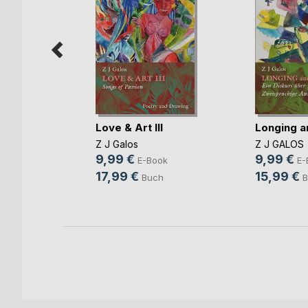
Love & Art III
Longing a
ound
Z J Galos
Z J GALOS
9,99 €
9,99 €
E-Book
E-
ok
17,99 €
15,99 €
Buch
B
h