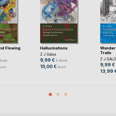
nd Flowing
Hallucinations
Wanderi
Trails
Z J Galos
Z J GAL
9,99 €
Book
E-Book
9,99 €
15,00 €
uch
Buch
13,99 