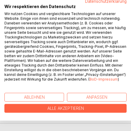
Datenschutzerklärung
Im 7. Band seiner „Lieder“ genannten Gedicht-Reihe geht
Wir respektieren den Datenschutz
der Autor dem Wandel nach. Jeder Aspekt des Lebens,
Wir nutzen Cookies und vergleichbare Technologien auf unserer
der Natur, unterliegt ständiger Wandelung. Sei es durch
Website. Einige von ihnen sind essenziell und technisch notwendig.
Daneben verwenden wir Analysemethoden (z. B. Cookies oder
einen Neubeginn, durch Erneuerung, durch Ablegen alter
Fingerprints sowie serverseitiges Tracking), um zu messen, wie häufig
Gewohnheiten, oder Veränderungen und Umgestaltungen.
unsere Seite besucht und wie sie genutzt wird. Wir verwenden
Alles Neue ist mit ungewohnten
Trackingtechnologien zu Marketingzwecken und setzen hierzu
serverseitiges Tracking sowie auch Drittanbieter ein, wodurch ggf.
Herausforderungen und Sichtweisen verbunden.
geräteübergreifend Cookies, Fingerprints, Tracking-Pixel, IP-Adressen
Sie fordern einen ständigen Lernprozeß, Experimente und
sowie gehashte E-Mail-Adressen genutzt werden. Auf unserer Seite
Anpassung, genau wie sie Widerstände, Ablehnung oder
betten wir zudem Drittinhalte von anderen Anbietern ein (Video-
Plattformen). Wir haben auf die weitere Datenverarbeitung und ein
Rebellion hervorrufen können.
etwaiges Tracking durch den Drittanbieter keinen Einfluss. Mit deiner
Gerd Pfitzner spiegelt dies in seinen Gedichten.
Einstellung willigst du in die oben beschriebenen Vorgänge ein. Du
kannst deine Einwilligung (z. B. im Footer unter „Privacy-Einstellungen“)
jederzeit mit Wirkung für die Zukunft widerrufen. (
BoD-Impressum
)
AUTOR/IN
ABLEHNEN
ANPASSEN
PRESSESTIMMEN
ALLE AKZEPTIEREN
REZENSIONEN