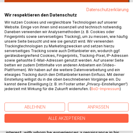
Datenschutzerklärung
Auf die Merkliste
Wir respektieren den Datenschutz
Titel bewerten
Wir nutzen Cookies und vergleichbare Technologien auf unserer
Website. Einige von ihnen sind essenziell und technisch notwendig.
Daneben verwenden wir Analysemethoden (z. B. Cookies oder
Fingerprints sowie serverseitiges Tracking), um zu messen, wie häufig
unsere Seite besucht und wie sie genutzt wird. Wir verwenden
Trackingtechnologien zu Marketingzwecken und setzen hierzu
serverseitiges Tracking sowie auch Drittanbieter ein, wodurch ggf.
geräteübergreifend Cookies, Fingerprints, Tracking-Pixel, IP-Adressen
sowie gehashte E-Mail-Adressen genutzt werden. Auf unserer Seite
betten wir zudem Drittinhalte von anderen Anbietern ein (Video-
BESCHREIBUNG
Plattformen). Wir haben auf die weitere Datenverarbeitung und ein
etwaiges Tracking durch den Drittanbieter keinen Einfluss. Mit deiner
Einstellung willigst du in die oben beschriebenen Vorgänge ein. Du
Meeting Sola, his dusky Muse, will change the poet's
kannst deine Einwilligung (z. B. im Footer unter „Privacy-Einstellungen“)
artistic direction. At Amanda's 'Writers Write' workshop,
jederzeit mit Wirkung für die Zukunft widerrufen. (
BoD-Impressum
)
where budding writers meet, their relationship soon starts
to bloom, and Sola, his potential Muse inspires him to write
ABLEHNEN
ANPASSEN
love poems for her, and he will cast her as his ideal heroine
for his debut novel: 'Spleen of Love'.
ALLE AKZEPTIEREN
Love poems from his previous time with Aleta seem to
flow seamlessly into the poetry for Sola, his present love
interest, with whom he experiences a renaissance in his