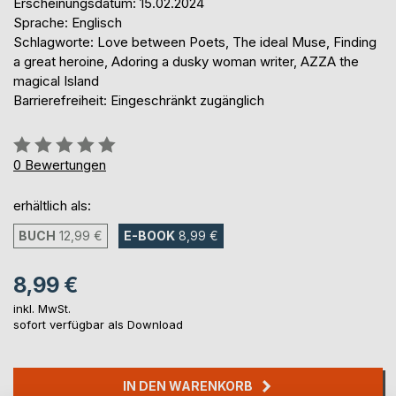
Erscheinungsdatum: 15.02.2024
Sprache: Englisch
Schlagworte: Love between Poets, The ideal Muse, Finding
a great heroine, Adoring a dusky woman writer, AZZA the
magical Island
Barrierefreiheit: Eingeschränkt zugänglich
Bewertung::
0%
0
Bewertungen
erhältlich als:
BUCH
12,99 €
E-BOOK
8,99 €
8,99 €
inkl. MwSt.
sofort verfügbar als Download
IN DEN WARENKORB