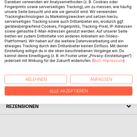
Daneben verwenden wir Analysemethoden (z. B. Cookies oder
BESCHREIBUNG
Fingerprints sowie serverseitiges Tracking), um zu messen, wie häufig
unsere Seite besucht und wie sie genutzt wird. Wir verwenden
Trackingtechnologien zu Marketingzwecken und setzen hierzu
serverseitiges Tracking sowie auch Drittanbieter ein, wodurch ggf.
Das Werk beantwortet alle wichtigen Fragen zur Wahl der
geräteübergreifend Cookies, Fingerprints, Tracking-Pixel, IP-Adressen
Schwerbehindertenvertretung. Wahlverfahren und
sowie gehashte E-Mail-Adressen genutzt werden. Auf unserer Seite
betten wir zudem Drittinhalte von anderen Anbietern ein (Video-
Voraussetzungen werden detailliert beschrieben, der Autor
Plattformen). Wir haben auf die weitere Datenverarbeitung und ein
gibt wertvolle Tipps für den praktischen Ablauf der Wahl.
etwaiges Tracking durch den Drittanbieter keinen Einfluss. Mit deiner
Daneben enthält das Buch Muster und Vordrucke sowie die
Einstellung willigst du in die oben beschriebenen Vorgänge ein. Du
relevanten Paragrafen der wichtigsten Gesetze.
kannst deine Einwilligung (z. B. im Footer unter „Privacy-Einstellungen“)
jederzeit mit Wirkung für die Zukunft widerrufen. (
BoD-Impressum
)
AUTOR/IN
ABLEHNEN
ANPASSEN
PRESSESTIMMEN
ALLE AKZEPTIEREN
REZENSIONEN