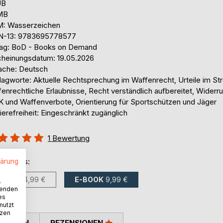
UB
 MB
: Wasserzeichen
N-13: 9783695778577
lag: BoD - Books on Demand
cheinungsdatum: 19.05.2026
ache: Deutsch
lagworte: Aktuelle Rechtsprechung im Waffenrecht, Urteile im Str
enrechtliche Erlaubnisse, Recht verständlich aufbereitet, Widerru
 und Waffenverbote, Orientierung für Sportschützen und Jäger
ierefreiheit: Eingeschränkt zugänglich
ertung::
1
Bewertung
%
ltlich als:
lärung
BUCH
24,99 €
E-BOOK
9,99 €
.
wenden
es
nutzt
tzen
TIMMEN
REZENSIONEN