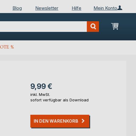
Blog
Newsletter
Hilfe
Mein Konto
Mein Wa
OTE %
9,99 €
inkl. MwSt.
sofort verfügbar als Download
IN DEN WARENKORB