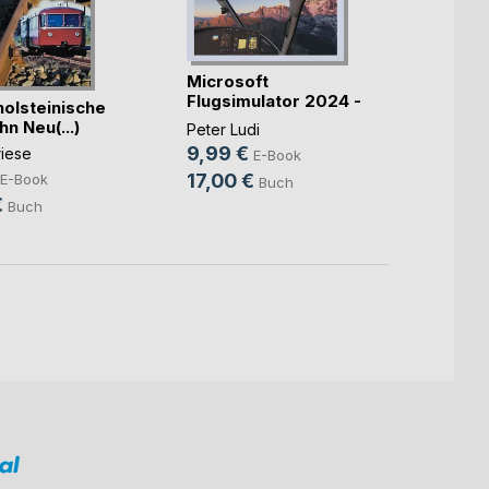
Microsoft
Trans
Flugsimulator 2024 -
1: Die
holsteinische
Hel(...)
Route
n Neu(...)
Peter Ludi
Andrea
9,99 €
3,99
riese
E-Book
17,00 €
12,9
E-Book
Buch
€
Buch