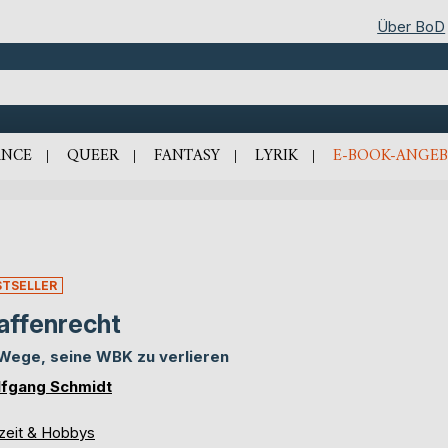
Über BoD
NCE
QUEER
FANTASY
LYRIK
E-BOOK-ANGEB
STSELLER
ffenrecht
Wege, seine WBK zu verlieren
fgang Schmidt
izeit & Hobbys