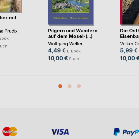
her mit
Pilgern und Wandern
Die Ost
na Prudix
auf dem Mosel-(...)
Eisenbah
Book
Wolfgang Welter
Volker G
uch
4,49 €
5,99 €
E-Book
10,00 €
10,00 
Buch