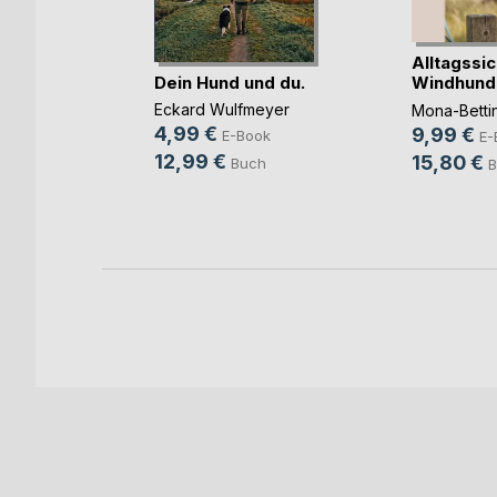
Alltagssic
Mantra
Dein Hund und du.
Windhund
Eckard Wulfmeyer
Mona-Betti
4,99 €
9,99 €
E-Book
E-
ook
12,99 €
15,80 €
Buch
B
h