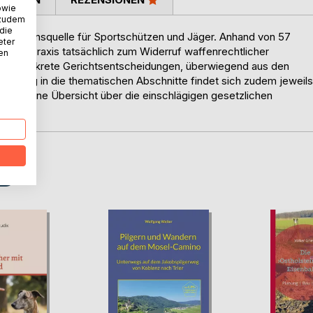
owie
 zudem
 die
ormationsquelle für Sportschützen und Jäger. Anhand von 57
eter
 in der Praxis tatsächlich zum Widerruf waffenrechtlicher
nen
den konkrete Gerichtsentscheidungen, überwiegend aus den
s Einstieg in die thematischen Abschnitte findet sich zudem jeweils
de und eine Übersicht über die einschlägigen gesetzlichen
D