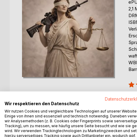
eP
2,1
DRM
ISB
Ver
Ers
Spr
Sch
waff
WBK
Barr
Bew
100
erhä
Datenschutzerk
Wir respektieren den Datenschutz
Wir nutzen Cookies und vergleichbare Technologien auf unserer Website
Einige von ihnen sind essenziell und technisch notwendig. Daneben ver
wir Analysemethoden (z. B. Cookies oder Fingerprints sowie serverseitig
Tracking), um zu messen, wie häufig unsere Seite besucht und wie sie ge
wird. Wir verwenden Trackingtechnologien zu Marketingzwecken und se
hierzu serverseitiges Tracking sowie auch Drittanbieter ein, wodurch ggf.
BESCHREIBUNG
AUTOR/IN
PRESSES