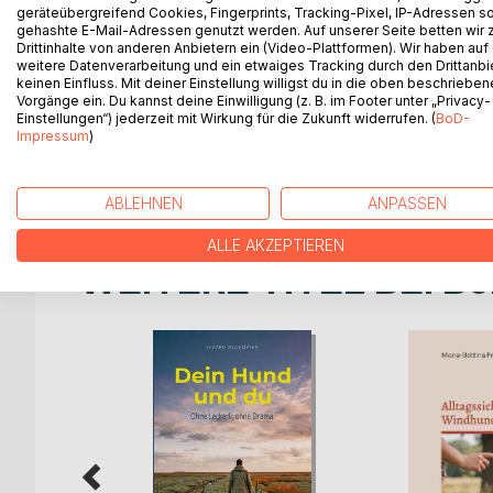
geräteübergreifend Cookies, Fingerprints, Tracking-Pixel, IP-Adressen s
gehashte E-Mail-Adressen genutzt werden. Auf unserer Seite betten wir
Drittinhalte von anderen Anbietern ein (Video-Plattformen). Wir haben auf
Das Buch ist gedacht als Gedankenanstoß und Inf
weitere Datenverarbeitung und ein etwaiges Tracking durch den Drittanbi
realen Fällen werden Sachverhalte dargestellt, die
keinen Einfluss. Mit deiner Einstellung willigst du in die oben beschriebe
Vorgänge ein. Du kannst deine Einwilligung (z. B. im Footer unter „Privacy-
Erlaubnisse geführt haben. Zu diesem Zweck wur
Einstellungen“) jederzeit mit Wirkung für die Zukunft widerrufen. (
BoD-
letzten drei Jahren, lesefreundlich aufbereitet. Al
Impressum
)
eine kurze Erläuterung der rechtlichen Hintergrün
Bestimmungen.
ABLEHNEN
ANPASSEN
ALLE AKZEPTIEREN
WEITERE TITEL BEI
Bo