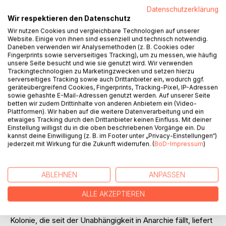
Datenschutzerklärung
Wir respektieren den Datenschutz
Wir nutzen Cookies und vergleichbare Technologien auf unserer
Website. Einige von ihnen sind essenziell und technisch notwendig.
BESCHREIBUNG
Daneben verwenden wir Analysemethoden (z. B. Cookies oder
Fingerprints sowie serverseitiges Tracking), um zu messen, wie häufig
unsere Seite besucht und wie sie genutzt wird. Wir verwenden
Zwei Zielfahnder der Interpol ermitteln gegen einen
Trackingtechnologien zu Marketingzwecken und setzen hierzu
serverseitiges Tracking sowie auch Drittanbieter ein, wodurch ggf.
Konzern, der Waffen nach Angola liefert.
geräteübergreifend Cookies, Fingerprints, Tracking-Pixel, IP-Adressen
Angola, das Land in Südwestafrika, das seit Jahrzehnten
sowie gehashte E-Mail-Adressen genutzt werden. Auf unserer Seite
durch einen mörderischen Bürgerkrieg mit
betten wir zudem Drittinhalte von anderen Anbietern ein (Video-
Plattformen). Wir haben auf die weitere Datenverarbeitung und ein
dreihunderttausend Toten in Verzweiflung und
etwaiges Tracking durch den Drittanbieter keinen Einfluss. Mit deiner
Hoffnungslosigkeit versinkt. Mit den Rebellen der UNITA
Einstellung willigst du in die oben beschriebenen Vorgänge ein. Du
ziehen die Polizisten durchs Land und erleiden unglaubliche
kannst deine Einwilligung (z. B. im Footer unter „Privacy-Einstellungen“)
jederzeit mit Wirkung für die Zukunft widerrufen. (
BoD-Impressum
)
Strapazen im Dschungel von Angola. Trotz der
Lebensgefahr durch Millionen Landminen und der
permanenten Gefahr, von den Kampfhubschraubern der
ABLEHNEN
ANPASSEN
Regierung entdeckt zu werden, gelingt es ihnen, die
Beweise für den illegalen Waffenhandel des Konzerns zu
ALLE AKZEPTIEREN
erbringen.
Auch ins Nachbarland, den Kongo, die ehemalige belgische
Kolonie, die seit der Unabhängigkeit in Anarchie fällt, liefert