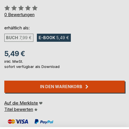
Bewertung::
0%
0
Bewertungen
erhältlich als:
BUCH
7,99 €
E-BOOK
5,49 €
5,49 €
inkl. MwSt.
sofort verfügbar als Download
IN DEN WARENKORB
Auf die Merkliste
Titel bewerten