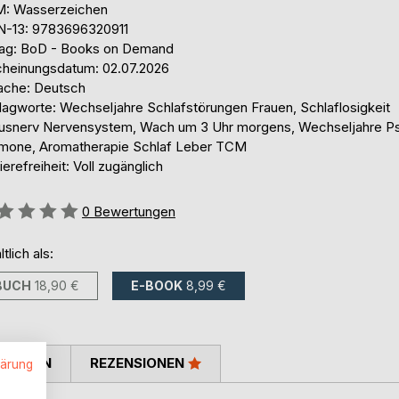
: Wasserzeichen
N-13: 9783696320911
lag: BoD - Books on Demand
cheinungsdatum: 02.07.2026
ache: Deutsch
lagworte: Wechseljahre Schlafstörungen Frauen, Schlaflosigkeit
usnerv Nervensystem, Wach um 3 Uhr morgens, Wechseljahre P
mone, Aromatherapie Schlaf Leber TCM
ierefreiheit: Voll zugänglich
ertung::
0
Bewertungen
ltlich als:
BUCH
18,90 €
E-BOOK
8,99 €
TIMMEN
REZENSIONEN
lärung