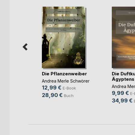
dung
Die Pflanzenweiber
Die Duftk
Ägyptens
litz
Andrea Merle Schwörer
Andrea Mer
12,99 €
ok
E-Book
9,99 €
E-
28,90 €
ch
Buch
34,99 €