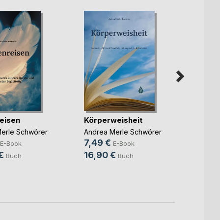
eisen
Körperweisheit
Leise
erle Schwörer
Andrea Merle Schwörer
Andrea
7,49 €
7,49
E-Book
E-Book
€
16,90 €
19,9
Buch
Buch