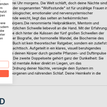
.
s ist drei Uhr morgens. Die Welt schläft, doch deine Nächte sind
wenden
en in der sogenannten "Wolfsstunde" ist für unzählige Frauen i
es
nutzt
rn ein biologischer, emotionaler und nervensystemischer
tzen
orgenstunde weicht, liegt das selten an herkömmlichen
eines Körpers.Die renommierte Heilpraktikerin, Mentorin und
owie
 zudem
r verletzlichen Schwelle liebevoll an die Hand. Mit der Erfahrung
 die
führt sie dich hinter die Kulissen der fünf großen Schwellen der
eter
s Echo der Biografie, der hormonelle Wandel, die Biochemie des
nen
ieses Buch ist kein theoretischer Ratgeber, sondern ein zutiefst
en Nachttisch. Aufgeteilt in ein klares, visuell beruhigendes
oppelseite deinen Körper durch gezielte Pflanzen- und Duftimpulse
nd vor. Die zweite Doppelseite gehört ganz der Dunkelheit: Sie
e Hilfe und mentale Anker direkt im Liegen, um das
e heilige Ordnung deiner Nächte, versiegle dein System im
efen, geborgenen und nährenden Schlaf. Deine Heimkehr in die
D