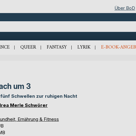
Über BoD
NCE
QUEER
FANTASY
LYRIK
E-BOOK-ANGEB
ach um 3
 fünf Schwellen zur ruhigen Nacht
rea Merle Schwörer
undheit, Ernährung & Fitness
UB
 MB