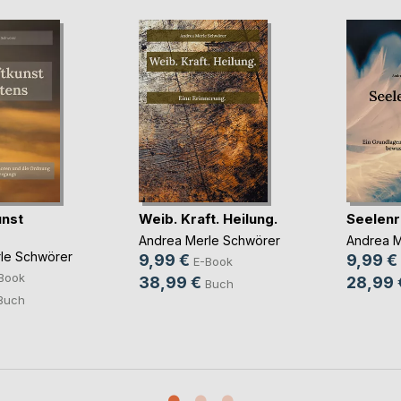
unst
Weib. Kraft. Heilung.
Seelenr
Andrea Merle Schwörer
Andrea M
le Schwörer
9,99 €
9,99 €
E-Book
Book
38,99 €
28,99 
Buch
Buch