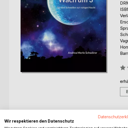
DRM
ISB
Ver
Ers
Spr
Sch
Vag
Hor
Barr
Bew
0%
erhä
BESCHREIBUNG
AUTOR/IN
PRESSES
Datenschutzerk
Wir respektieren den Datenschutz