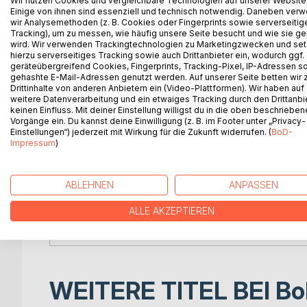
Wir nutzen Cookies und vergleichbare Technologien auf unserer Website
Wach um 3 - Die fünf Schwellen zur ruhigen NachtE
Einige von ihnen sind essenziell und technisch notwendig. Daneben ver
zu einem Ort der Anspannung geworden.Das Erwach
wir Analysemethoden (z. B. Cookies oder Fingerprints sowie serverseitig
Tracking), um zu messen, wie häufig unsere Seite besucht und wie sie ge
den Wandel- und Wechselzeiten kein Zufall, sonde
wird. Wir verwenden Trackingtechnologien zu Marketingzwecken und se
Nullpunkt. Wenn der Schlaf exakt in der dritten M
hierzu serverseitiges Tracking sowie auch Drittanbieter ein, wodurch ggf.
Alltagssorgen. Es ist der unüberhörbare Weckruf d
geräteübergreifend Cookies, Fingerprints, Tracking-Pixel, IP-Adressen s
gehashte E-Mail-Adressen genutzt werden. Auf unserer Seite betten wir
Autorin Andrea Merle Schwörer nimmt dich an diese
Drittinhalte von anderen Anbietern ein (Video-Plattformen). Wir haben auf
aus über 35 Jahren ganzheitlicher Frauenheilkunde 
weitere Datenverarbeitung und ein etwaiges Tracking durch den Drittanbi
Schlaflosigkeit: das überreizte Nervensystem, da
keinen Einfluss. Mit deiner Einstellung willigst du in die oben beschriebe
Vorgänge ein. Du kannst deine Einwilligung (z. B. im Footer unter „Privacy-
Stoffwechsels und die zähe Spur der Gewohnheit.D
Einstellungen“) jederzeit mit Wirkung für die Zukunft widerrufen. (
BoD-
praktisches, analoges 30-Tage-Kompendium für dein
Impressum
)
Vier-Seiten-Prinzip pro Tag, bereitet die erste D
sowie schriftliche Gedankenentladung auf den Abe
schenkt dir im Akutfall sofortige, somatische Erst
ABLEHNEN
ANPASSEN
Gedankenkarussell sanft zu stoppen.Tritt ein in di
Urvertrauen und finde den Weg zurück in einen ti
ALLE AKZEPTIEREN
Nacht beginnt hier.
WEITERE TITEL BEI
Bo