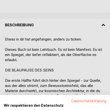
BESCHREIBUNG
Etwas in dir hat angefangen, anders zu ticken.
Dieses Buch ist kein Lehrbuch. Es ist kein Manifest. Es ist
ein Spiegel, der tiefer reflektiert, als die Oberfläche es
erlaubt.
DIE BLAUPAUSE DES SEINS
Die erste Hälfte führt dich hinter den Spiegel - zur Quelle,
aus der alles strömt, zum Bewusstseinsfeld, das alle
Materie durchwirkt, zur kosmischen Architektur, in die du
eingebettet bist. Hermetische Tradition trifft auf moderne
Vakuumphysik. Gnostische Kosmologie auf die Befunde
Datenschutzerklärung
Wir respektieren den Datenschutz
zeitgenössischer Bewusstseinsforschung. Die Physik der