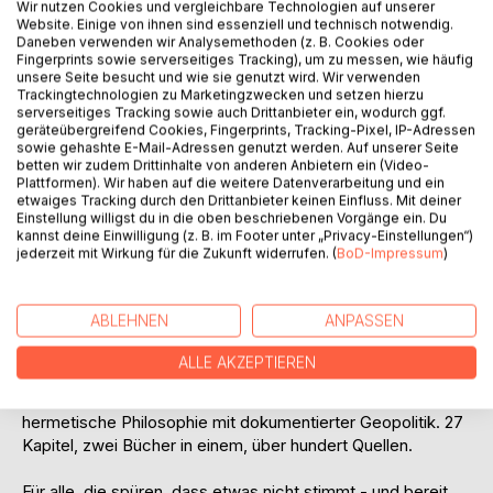
Quelle, die sieben Stockwerke der Realität, der
Wir nutzen Cookies und vergleichbare Technologien auf unserer
Website. Einige von ihnen sind essenziell und technisch notwendig.
holografische Aufbau des Universums, die Unsterblichkeit
Daneben verwenden wir Analysemethoden (z. B. Cookies oder
des Bewusstseins - und die sieben Spielregeln, nach
Fingerprints sowie serverseitiges Tracking), um zu messen, wie häufig
denen die Erfahrungsrealität gebaut ist.
unsere Seite besucht und wie sie genutzt wird. Wir verwenden
Trackingtechnologien zu Marketingzwecken und setzen hierzu
serverseitiges Tracking sowie auch Drittanbieter ein, wodurch ggf.
DER CODE DER KONTROLLE
geräteübergreifend Cookies, Fingerprints, Tracking-Pixel, IP-Adressen
sowie gehashte E-Mail-Adressen genutzt werden. Auf unserer Seite
betten wir zudem Drittinhalte von anderen Anbietern ein (Video-
Die zweite Hälfte zeigt dir, wer den Spiegel verdreht hat.
Plattformen). Wir haben auf die weitere Datenverarbeitung und ein
Von der juristischen Gefängnisarchitektur (der Strohmann)
etwaiges Tracking durch den Drittanbieter keinen Einfluss. Mit deiner
über die modernen Finanzinstrumente der Kaperung bis zur
Einstellung willigst du in die oben beschriebenen Vorgänge ein. Du
Traumfabrik Hollywood. Die unsichtbaren Besitzer, die
kannst deine Einwilligung (z. B. im Footer unter „Privacy-Einstellungen“)
jederzeit mit Wirkung für die Zukunft widerrufen. (
BoD-Impressum
)
menschlichen Verwalter, die Kaperung der Gnosis, die
Bankiers des Krieges. Symbolik, Rituale, kognitive
Kriegsführung - und warum der Ausgang niemals
ABLEHNEN
ANPASSEN
verschlossen war.
ALLE AKZEPTIEREN
WACH - Bewusste Demontage der Matrix verbindet das
Wissen der Mystiker mit der Sprache der Wissenschaft,
hermetische Philosophie mit dokumentierter Geopolitik. 27
Kapitel, zwei Bücher in einem, über hundert Quellen.
Für alle, die spüren, dass etwas nicht stimmt - und bereit