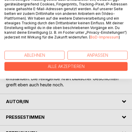
geräteübergreifend Cookies, Fingerprints, Tracking-Pixel, IP-Adressen
sowie gehashte E-Mail-Adressen genutzt werden. Auf unserer Seite
BESCHREIBUNG
betten wir zudem Drittinhalte von anderen Anbietern ein (Video-
Plattformen). Wir haben auf die weitere Datenverarbeitung und ein
etwaiges Tracking durch den Drittanbieter keinen Einfluss. Mit deiner
Einstellung willigst du in die oben beschriebenen Vorgänge ein. Du
In authentischen und provokanten Auslegungen von Texten
kannst deine Einwilligung (z. B. im Footer unter „Privacy-Einstellungen“)
des Alten und Neuen Testaments erleben wir hautnah
jederzeit mit Wirkung für die Zukunft widerrufen. (
BoD-Impressum
)
aufrüttelnde Botschaften: Ihr könnt aus eingefahrenen und
festgelegten Wegen ausbrechen! Lasst Süchte und
drangsalierende Zwanghaftigkeiten hinter euch und nehmt
ABLEHNEN
ANPASSEN
die Macht eines liebenden Sinngrunds an! Aus direkter
Betroffenheit und langjähriger therapeutischer Arbeit sind
ALLE AKZEPTIEREN
die Zeugnisse und spirituellen Weisungen dieses Buches
entstanden. Die reinigende Kraft biblischer Geschichten
greift eben auch heute noch.
AUTOR/IN
PRESSESTIMMEN