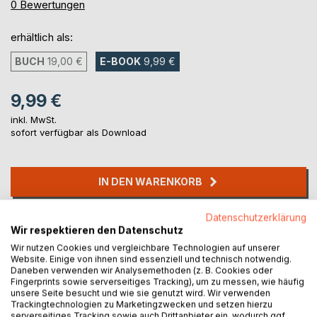
0%
0
Bewertungen
erhältlich als:
BUCH
19,00 €
E-BOOK
9,99 €
9,99 €
inkl. MwSt.
sofort verfügbar als Download
IN DEN WARENKORB
Datenschutzerklärung
Auf die Merkliste
Wir respektieren den Datenschutz
Titel bewerten
Wir nutzen Cookies und vergleichbare Technologien auf unserer
Website. Einige von ihnen sind essenziell und technisch notwendig.
Daneben verwenden wir Analysemethoden (z. B. Cookies oder
Fingerprints sowie serverseitiges Tracking), um zu messen, wie häufig
unsere Seite besucht und wie sie genutzt wird. Wir verwenden
Trackingtechnologien zu Marketingzwecken und setzen hierzu
serverseitiges Tracking sowie auch Drittanbieter ein, wodurch ggf.