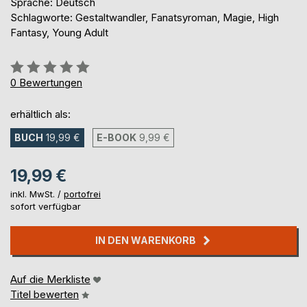
Sprache: Deutsch
Schlagworte: Gestaltwandler, Fanatsyroman, Magie, High
Fantasy, Young Adult
Bewertung::
0%
0
Bewertungen
erhältlich als:
BUCH
19,99 €
E-BOOK
9,99 €
19,99 €
inkl. MwSt. /
portofrei
sofort verfügbar
IN DEN WARENKORB
Auf die Merkliste
Titel bewerten