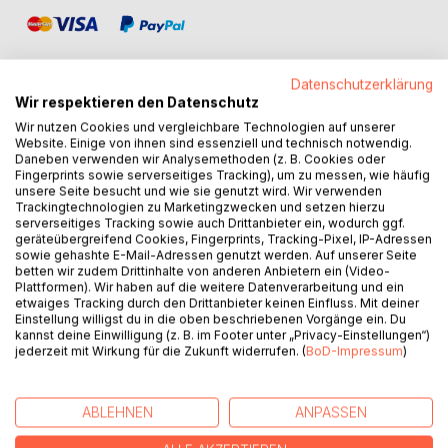
Datenschutzerklärung
Wir respektieren den Datenschutz
Wir nutzen Cookies und vergleichbare Technologien auf unserer
BESCHREIBUNG
Website. Einige von ihnen sind essenziell und technisch notwendig.
Daneben verwenden wir Analysemethoden (z. B. Cookies oder
Fingerprints sowie serverseitiges Tracking), um zu messen, wie häufig
"Ich wünschte, ich könnte dir sagen, dass es Menschen
unsere Seite besucht und wie sie genutzt wird. Wir verwenden
Trackingtechnologien zu Marketingzwecken und setzen hierzu
gibt, die in ihrem Leben alles richtig machen. Aber die gibt
serverseitiges Tracking sowie auch Drittanbieter ein, wodurch ggf.
es nicht."
geräteübergreifend Cookies, Fingerprints, Tracking-Pixel, IP-Adressen
sowie gehashte E-Mail-Adressen genutzt werden. Auf unserer Seite
betten wir zudem Drittinhalte von anderen Anbietern ein (Video-
Faith ist eine Vry - eine Gestaltwandlerin, die in der Lage
Plattformen). Wir haben auf die weitere Datenverarbeitung und ein
ist, die Magie aller sechs Ikatis zu beherrschen. Doch ihre
etwaiges Tracking durch den Drittanbieter keinen Einfluss. Mit deiner
Macht gerät außer Kontrolle. Auf der Suche nach
Einstellung willigst du in die oben beschriebenen Vorgänge ein. Du
kannst deine Einwilligung (z. B. im Footer unter „Privacy-Einstellungen“)
Antworten folgt Faith einer Spur, die sie zu den Ikatis der
jederzeit mit Wirkung für die Zukunft widerrufen. (
BoD-Impressum
)
Löwen und Luchse führt. Dort stößt sie nicht nur auf alte
Geheimnisse, sondern auch auf jemanden, der ihr
Schicksal enger mit ihrem eigenen verbindet, als ihr lieb ist.
ABLEHNEN
ANPASSEN
Denn um ihre Magie zu beherrschen und sich den Schatten
zu stellen, der ihre Welt bedroht, muss Faith ihr Gegenstück