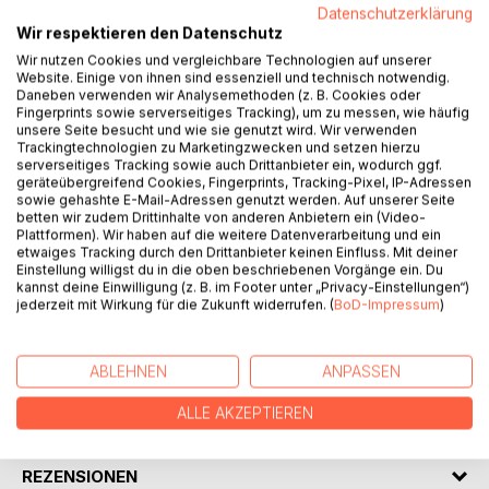
Datenschutzerklärung
Wir respektieren den Datenschutz
Was ist eigentlich ein Voranfang? Kann es einen Anfang vor
Wir nutzen Cookies und vergleichbare Technologien auf unserer
dem Anfang geben? Entsprechend dieser Titulierung
Website. Einige von ihnen sind essenziell und technisch notwendig.
beinhaltet dieser Band die unterschiedlichsten Formen
Daneben verwenden wir Analysemethoden (z. B. Cookies oder
literarischen Schaffens. Es verbietet sich, alles über einen
Fingerprints sowie serverseitiges Tracking), um zu messen, wie häufig
unsere Seite besucht und wie sie genutzt wird. Wir verwenden
Kamm zu scheren. Zu disparat, zu fallbezogen die
Trackingtechnologien zu Marketingzwecken und setzen hierzu
Gedanken, als dass man ihnen eine Systematik unterstellen
serverseitiges Tracking sowie auch Drittanbieter ein, wodurch ggf.
könnte bzw. sollte. Aber das ist auch gar nicht gewollt. Es
geräteübergreifend Cookies, Fingerprints, Tracking-Pixel, IP-Adressen
sowie gehashte E-Mail-Adressen genutzt werden. Auf unserer Seite
geht darum, ähnlich wie bei den Pensées eines Blaise
betten wir zudem Drittinhalte von anderen Anbietern ein (Video-
Pascal, Gedankensplitter, kurze Erwägungen und
Plattformen). Wir haben auf die weitere Datenverarbeitung und ein
dergleichen mehr zu bewahren. Wer sich dem wie Rolf
etwaiges Tracking durch den Drittanbieter keinen Einfluss. Mit deiner
Einstellung willigst du in die oben beschriebenen Vorgänge ein. Du
Stolz stellt, nimmt seine Umwelt deutlich komplexer wahr,
kannst deine Einwilligung (z. B. im Footer unter „Privacy-Einstellungen“)
als es die Mehrzahl der Menschen tut.
jederzeit mit Wirkung für die Zukunft widerrufen. (
BoD-Impressum
)
AUTOR/IN
ABLEHNEN
ANPASSEN
ALLE AKZEPTIEREN
PRESSESTIMMEN
REZENSIONEN