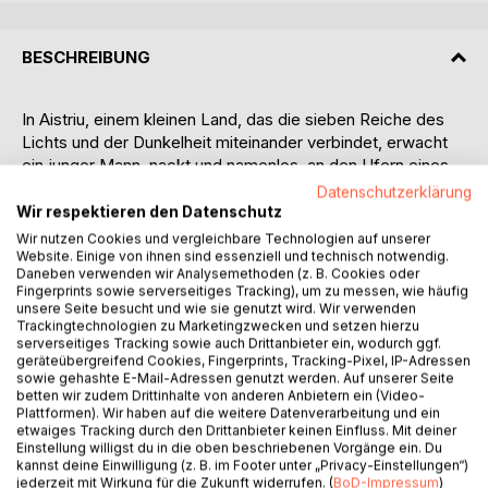
BESCHREIBUNG
In Aistriu, einem kleinen Land, das die sieben Reiche des
Lichts und der Dunkelheit miteinander verbindet, erwacht
ein junger Mann, nackt und namenlos, an den Ufern eines
Sees.
Datenschutzerklärung
Wir respektieren den Datenschutz
Der Gestrandete, der von allen nur Cey genannt wird,
Wir nutzen Cookies und vergleichbare Technologien auf unserer
erfährt, dass er zwischen die Fronten eines ewigen
Website. Einige von ihnen sind essenziell und technisch notwendig.
Daneben verwenden wir Analysemethoden (z. B. Cookies oder
Konfliktes geraten ist. Damit in den sieben Reichen die
Fingerprints sowie serverseitiges Tracking), um zu messen, wie häufig
Ordnung herrschen kann, müssen die Mächte des Guten
unsere Seite besucht und wie sie genutzt wird. Wir verwenden
und des Bösen ihren Streit in diesem Zwischenreich
Trackingtechnologien zu Marketingzwecken und setzen hierzu
serverseitiges Tracking sowie auch Drittanbieter ein, wodurch ggf.
ausfechten, umgeben von den versiegelten Toren der
geräteübergreifend Cookies, Fingerprints, Tracking-Pixel, IP-Adressen
Aistriu.
sowie gehashte E-Mail-Adressen genutzt werden. Auf unserer Seite
betten wir zudem Drittinhalte von anderen Anbietern ein (Video-
Plattformen). Wir haben auf die weitere Datenverarbeitung und ein
Dank der Hilfe neu gewonnener Freunde und unerwarteter
etwaiges Tracking durch den Drittanbieter keinen Einfluss. Mit deiner
Gefährten versucht Cey, seine Erinnerungen und einen Weg
Einstellung willigst du in die oben beschriebenen Vorgänge ein. Du
nach Hause zu finden.
kannst deine Einwilligung (z. B. im Footer unter „Privacy-Einstellungen“)
jederzeit mit Wirkung für die Zukunft widerrufen. (
BoD-Impressum
)