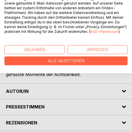
sowie gehashte E-Mail-Adressen genutzt werden. Auf unserer Seite
betten wir zudem Drittinhalte von anderen Anbietern ein (Video-
Plattformen). Wir haben auf die weitere Datenverarbeitung und ein
etwaiges Tracking durch den Drittanbieter keinen Einfluss. Mit deiner
Einstellung willigst du in die oben beschriebenen Vorgänge ein. Du
kannst deine Einwilligung (z. B. im Footer unter „Privacy-Einstellungen“)
jederzeit mit Wirkung für die Zukunft widerrufen. (
BoD-Impressum
)
BESCHREIBUNG
ABLEHNEN
ANPASSEN
Zu unterschiedlichen Tageszeiten leise innehalten und
ALLE AKZEPTIEREN
aufmerksam werden, auf das, was ist - das geschieht in
diesen kleinen Texten und dazu laden sie ein; in Sprache
gefasste Momente der Achtsamkeit.
AUTOR/IN
PRESSESTIMMEN
REZENSIONEN