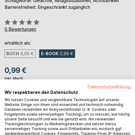
Schlagworte: Gedichte, Alltagssituationen, Achtsamkeit
Barrierefreiheit: Eingeschränkt zugänglich
Bewertung::
0%
0
Bewertungen
erhältlich als:
BUCH
4,00 €
E-BOOK
0,99 €
0,99 €
inkl. MwSt.
sofort verfügbar als Download
Datenschutzerklärung
Wir respektieren den Datenschutz
Wir nutzen Cookies und vergleichbare Technologien auf unserer
IN DEN WARENKORB
Website. Einige von ihnen sind essenziell und technisch notwendig.
Daneben verwenden wir Analysemethoden (z. B. Cookies oder
Fingerprints sowie serverseitiges Tracking), um zu messen, wie häufig
unsere Seite besucht und wie sie genutzt wird. Wir verwenden
Auf die Merkliste
Trackingtechnologien zu Marketingzwecken und setzen hierzu
Titel bewerten
serverseitiges Tracking sowie auch Drittanbieter ein, wodurch ggf.
geräteübergreifend Cookies, Fingerprints, Tracking-Pixel, IP-Adressen