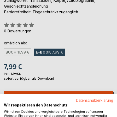
Schlagworte: Transsexuell, Körper, Autobiographie,
Geschlechtsangleichung
Barrierefreiheit: Eingeschränkt zugänglich
Bewertung::
0%
0
Bewertungen
erhältlich als:
BUCH
11,99 €
E-BOOK
7,99 €
7,99 €
inkl. MwSt.
sofort verfügbar als Download
IN DEN WARENKORB
Datenschutzerklärung
Wir respektieren den Datenschutz
Auf die Merkliste
Wir nutzen Cookies und vergleichbare Technologien auf unserer
Website. Einige von ihnen sind essenziell und technisch notwendig.