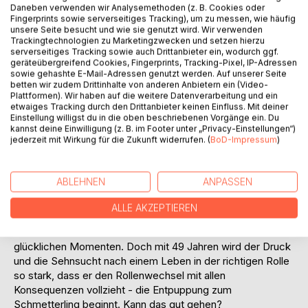
Titel bewerten
Daneben verwenden wir Analysemethoden (z. B. Cookies oder
Fingerprints sowie serverseitiges Tracking), um zu messen, wie häufig
unsere Seite besucht und wie sie genutzt wird. Wir verwenden
Trackingtechnologien zu Marketingzwecken und setzen hierzu
serverseitiges Tracking sowie auch Drittanbieter ein, wodurch ggf.
geräteübergreifend Cookies, Fingerprints, Tracking-Pixel, IP-Adressen
sowie gehashte E-Mail-Adressen genutzt werden. Auf unserer Seite
betten wir zudem Drittinhalte von anderen Anbietern ein (Video-
Plattformen). Wir haben auf die weitere Datenverarbeitung und ein
BESCHREIBUNG
etwaiges Tracking durch den Drittanbieter keinen Einfluss. Mit deiner
Einstellung willigst du in die oben beschriebenen Vorgänge ein. Du
kannst deine Einwilligung (z. B. im Footer unter „Privacy-Einstellungen“)
jederzeit mit Wirkung für die Zukunft widerrufen. (
BoD-Impressum
)
Die Geschichte eines Menschen, der in der frühen Pubertät
entdeckt, dass er sich dem anderen Geschlecht zugehörig
fühlt, aber sich diesbezüglich niemandem anvertrauen
ABLEHNEN
ANPASSEN
kann. Denn die Zeit ist nicht reif und die Gesellschaft nicht
offen für solche Themen. Lange gibt es die Hoffnung, dass
ALLE AKZEPTIEREN
das Gefühl sich verlieren möge, und er lebt ein "normales"
Leben mit Ehe und Familie und auch sehr schönen und
glücklichen Momenten. Doch mit 49 Jahren wird der Druck
und die Sehnsucht nach einem Leben in der richtigen Rolle
so stark, dass er den Rollenwechsel mit allen
Konsequenzen vollzieht - die Entpuppung zum
Schmetterling beginnt. Kann das gut gehen?