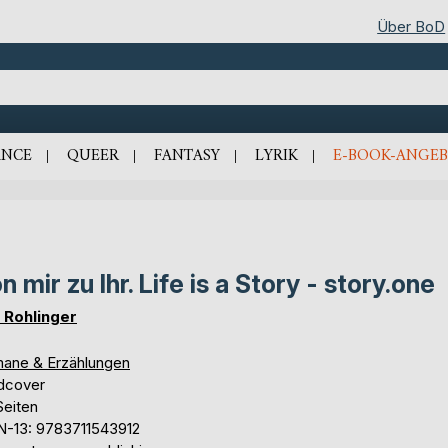
Über BoD
NCE
QUEER
FANTASY
LYRIK
E-BOOK-ANGEB
n mir zu Ihr. Life is a Story - story.one
 Rohlinger
ane & Erzählungen
dcover
Seiten
N-13: 9783711543912