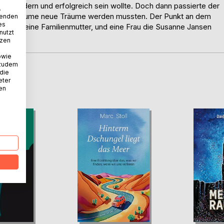
che modern und erfolgreich sein wollte. Doch dann passierte der
.
eine Träume neue Träume werden mussten. Der Punkt an dem
wenden
es
Frau, eine Familienmutter, und eine Frau die Susanne Jansen
nutzt
tzen
owie
 zudem
 die
D
eter
nen