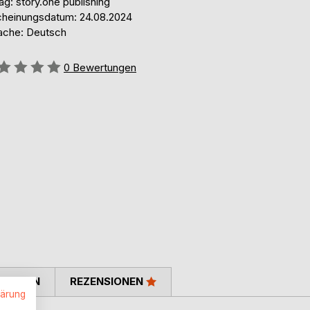
ag: story.one publishing
cheinungsdatum: 24.08.2024
ache: Deutsch
ertung::
0
Bewertungen
TIMMEN
REZENSIONEN
lärung