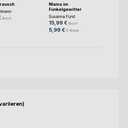
rausch
Mama im
Unter
Funkelgewitter
elmann
Christ
Susanna Fürst
€
14,9
Buch
15,99 €
Buch
9,99
5,99 €
E-Book
variieren)