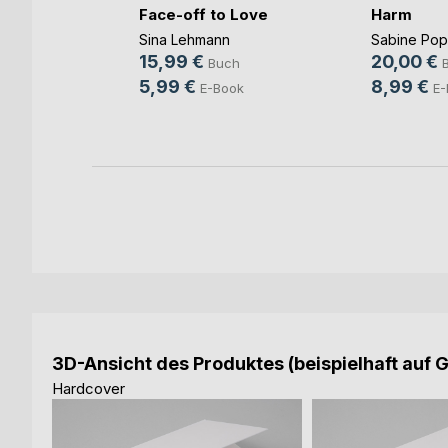
Face-off to Love
Harm
Sina Lehmann
Sabine Po
b und
15,99 €
20,00 €
Buch
ovic
5,99 €
8,99 €
E-Book
E-
ch
ook
3D-Ansicht des Produktes (beispielhaft auf 
Hardcover