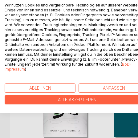
Susanne Jansen, das war ich. Eine junge Frau wel
Wir nutzen Cookies und vergleichbare Technologien auf unserer Website
Wendepunkt meines Lebens, der Punkt in dem m
Einige von ihnen sind essenziell und technisch notwendig. Daneben ver
wir Analysemethoden (z. B. Cookies oder Fingerprints sowie serverseitig
Susanne Schubert geboren wurde. Eine erwachsen 
Tracking), um zu messen, wie häufig unsere Seite besucht und wie sie ge
niemals sein wollte.
wird. Wir verwenden Trackingtechnologien zu Marketingzwecken und se
hierzu serverseitiges Tracking sowie auch Drittanbieter ein, wodurch ggf.
geräteübergreifend Cookies, Fingerprints, Tracking-Pixel, IP-Adressen s
gehashte E-Mail-Adressen genutzt werden. Auf unserer Seite betten wir
Drittinhalte von anderen Anbietern ein (Video-Plattformen). Wir haben auf
WEITERE TITEL BEI
Bo
weitere Datenverarbeitung und ein etwaiges Tracking durch den Drittanbi
keinen Einfluss. Mit deiner Einstellung willigst du in die oben beschriebe
Vorgänge ein. Du kannst deine Einwilligung (z. B. im Footer unter „Privacy-
Einstellungen“) jederzeit mit Wirkung für die Zukunft widerrufen. (
BoD-
Impressum
)
ABLEHNEN
ANPASSEN
ALLE AKZEPTIEREN