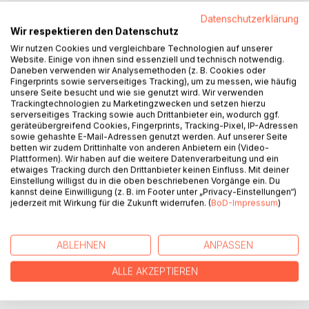
Datenschutzerklärung
Wir respektieren den Datenschutz
BESCHREIBUNG
Wir nutzen Cookies und vergleichbare Technologien auf unserer
Website. Einige von ihnen sind essenziell und technisch notwendig.
Daneben verwenden wir Analysemethoden (z. B. Cookies oder
Jakob, ein unterbezahlter Journalist bei einer ostfriesischen
Fingerprints sowie serverseitiges Tracking), um zu messen, wie häufig
unsere Seite besucht und wie sie genutzt wird. Wir verwenden
Tageszeitung, trifft auf die reiche Dame Lea, die ihm ihre
Trackingtechnologien zu Marketingzwecken und setzen hierzu
bewegende Lebensgeschichte diktiert. Die seltsame Lady
serverseitiges Tracking sowie auch Drittanbieter ein, wodurch ggf.
und ihre dramatische Vergangenheit reißen ihn abrupt aus
geräteübergreifend Cookies, Fingerprints, Tracking-Pixel, IP-Adressen
sowie gehashte E-Mail-Adressen genutzt werden. Auf unserer Seite
seinem eintönigen Alltag. Er taucht tief in die deutsche
betten wir zudem Drittinhalte von anderen Anbietern ein (Video-
Vergangenheit ein und landet schließlich sogar in Israel. Ein
Plattformen). Wir haben auf die weitere Datenverarbeitung und ein
Strudel von Tod, Leidenschaft, Schuld und Sühne hält ihn
etwaiges Tracking durch den Drittanbieter keinen Einfluss. Mit deiner
Einstellung willigst du in die oben beschriebenen Vorgänge ein. Du
zunächst gefangen, um ihn dann in eine vollkommen andere
kannst deine Einwilligung (z. B. im Footer unter „Privacy-Einstellungen“)
Existenz zu katapultieren.
jederzeit mit Wirkung für die Zukunft widerrufen. (
BoD-Impressum
)
Dieser Roman, aus der Perspektive des aufstrebenden
Journalisten geschrieben, garantiert abwechslungsreiche
spannende Unterhaltung.
ABLEHNEN
ANPASSEN
ALLE AKZEPTIEREN
AUTOR/IN