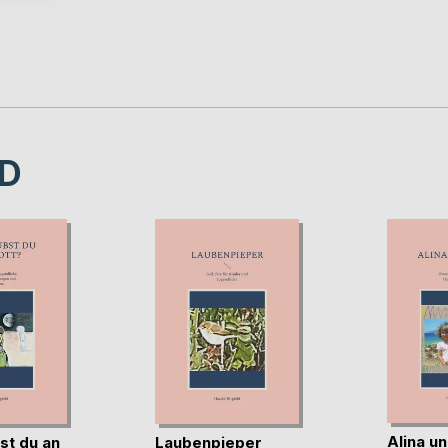
D
Alina un
st du an
Laubenpieper