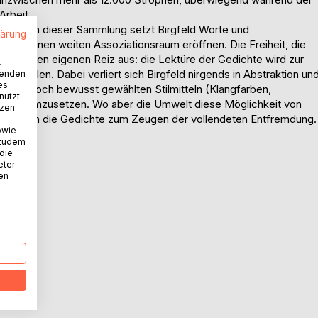
Arbeit.
Gedichten dieser Sammlung setzt Birgfeld Worte und
lärung
, die einen weiten Assoziationsraum eröffnen. Die Freiheit, die
macht ihren eigenen Reiz aus: die Lektüre der Gedichte wird zur
.
u stellen. Dabei verliert sich Birgfeld nirgends in Abstraktion un
wenden
es
enigen, doch bewusst gewählten Stilmitteln (Klangfarben,
nutzt
rache umzusetzen. Wo aber die Umwelt diese Möglichkeit von
tzen
st, werden die Gedichte zum Zeugen der vollendeten Entfremdung.
owie
 zudem
 die
eter
nen