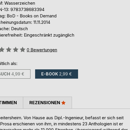
: Wasserzeichen
N-13: 9783738683394
lag: BoD - Books on Demand
heinungsdatum: 11.11.2014
ache: Deutsch
ierefreiheit: Eingeschränkt zugänglich
ertung::
0
Bewertungen
ltlich als:
BUCH
4,99 €
E-BOOK
2,99 €
TIMMEN
REZENSIONEN
 Heitersheim. Von Hause aus Dipl.-Ingenieur, befasst er sich seit
 Prosa erschienen von ihm, in mindestens 23 Anthologien ist er
e, inzwischen mehr als 12.000 Strophen, überwiegend während der