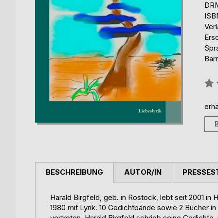
DRM
ISB
Ver
Ersc
Spr
Barr
Bew
0%
erhä
BESCHREIBUNG
AUTOR/IN
PRESSES
Harald Birgfeld, geb. in Rostock, lebt seit 2001 in
1980 mit Lyrik. 10 Gedichtbände sowie 2 Bücher in
vertreten. Harald Birgfeld schrieb seine Gedicht