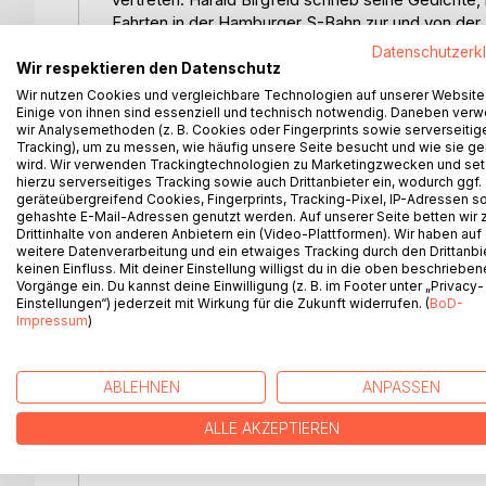
Fahrten in der Hamburger S-Bahn zur und von der 
In den sprachlich aufs Äußerste reduzierten 132 
Datenschutzerk
Satzfragmente gegeneinander, lässt sie Pole bilden
Wir respektieren den Datenschutz
sie dem Leser lassen, diesen Freiraum zu füllen, 
Wir nutzen Cookies und vergleichbare Technologien auf unserer Website
Herausforderung, sich seinen eigenen Erfahrungen z
Einige von ihnen sind essenziell und technisch notwendig. Daneben ver
wir Analysemethoden (z. B. Cookies oder Fingerprints sowie serverseitig
leeren Begriffen: er versucht im Gegenteil, mit w
Tracking), um zu messen, wie häufig unsere Seite besucht und wie sie ge
sparsamen Reimen) die Erfahrung der Sinne in Sp
wird. Wir verwenden Trackingtechnologien zu Marketingzwecken und se
'Erfahrung' im wörtlichen Sinne nicht mehr zuläs
hierzu serverseitiges Tracking sowie auch Drittanbieter ein, wodurch ggf.
geräteübergreifend Cookies, Fingerprints, Tracking-Pixel, IP-Adressen s
gehashte E-Mail-Adressen genutzt werden. Auf unserer Seite betten wir
Ich umfasse dich
Drittinhalte von anderen Anbietern ein (Video-Plattformen). Wir haben auf
Von hinten
weitere Datenverarbeitung und ein etwaiges Tracking durch den Drittanbi
keinen Einfluss. Mit deiner Einstellung willigst du in die oben beschriebe
Vorgänge ein. Du kannst deine Einwilligung (z. B. im Footer unter „Privacy-
Jeden Morgen
Einstellungen“) jederzeit mit Wirkung für die Zukunft widerrufen. (
BoD-
Kämmst du deine Nacht
Impressum
)
Auf gleiche Weise
Aus dem Haar
ABLEHNEN
ANPASSEN
Im Spiegel wird
ALLE AKZEPTIEREN
Mein Sehen
Überlaut