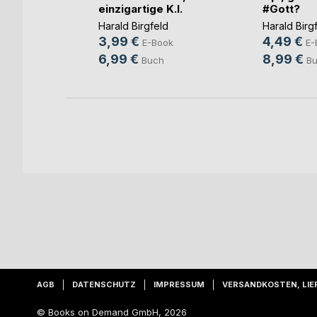
Tanja W.
einzigartige K.I.
#Gott?
d
Harald Birgfeld
Harald Birg
3,99 €
4,49 €
ok
E-Book
E-
6,99 €
8,99 €
Buch
B
AGB
DATENSCHUTZ
IMPRESSUM
VERSANDKOSTEN, LIE
© Books on Demand GmbH, 2026