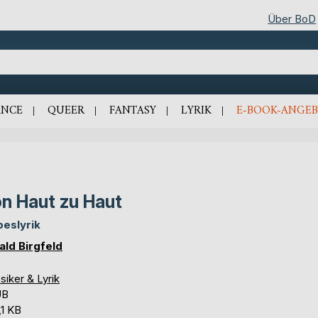
Über BoD
NCE
QUEER
FANTASY
LYRIK
E-BOOK-ANGEB
n Haut zu Haut
beslyrik
ald Birgfeld
siker & Lyrik
UB
,1 KB