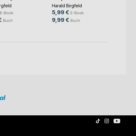
rgfeld
Harald Birgfeld
Harald
5,99 €
2,99
E-Book
E-Book
€
9,99 €
4,99
Buch
Buch