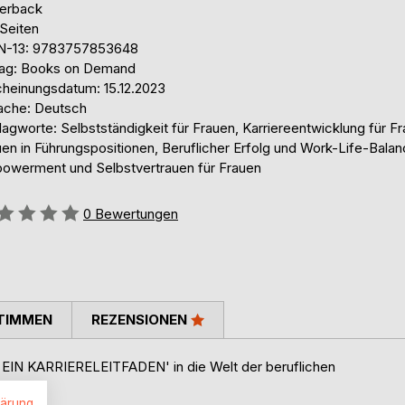
erback
 Seiten
N-13: 9783757853648
lag: Books on Demand
cheinungsdatum: 15.12.2023
ache: Deutsch
agworte: Selbstständigkeit für Frauen, Karriereentwicklung für Fr
en in Führungspositionen, Beruflicher Erfolg und Work-Life-Balan
owerment und Selbstvertrauen für Frauen
ertung::
0
Bewertungen
TIMMEN
REZENSIONEN
IN KARRIERELEITFADEN' in die Welt der beruflichen
lärung