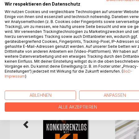
Wir respektieren den Datenschutz
Dieses Buch dient als Wegweiser und Motivator, um
Wir nutzen Cookies und vergleichbare Technologien auf unserer Website
stärken. Entdecke wertvolle Strategien für Selbst
Einige von ihnen sind essenziell und technisch notwendig. Daneben ver
Herausforderungen im Berufsleben.
wir Analysemethoden (z. B. Cookies oder Fingerprints sowie serverseitig
Tracking), um zu messen, wie häufig unsere Seite besucht und wie sie ge
wird. Wir verwenden Trackingtechnologien zu Marketingzwecken und se
Nutze diesen Leitfaden als Schlüsselwerkzeug, um
hierzu serverseitiges Tracking sowie auch Drittanbieter ein, wodurch ggf.
erreichen und eine ausgeglichene Work-Life-Bala
geräteübergreifend Cookies, Fingerprints, Tracking-Pixel, IP-Adressen s
gehashte E-Mail-Adressen genutzt werden. Auf unserer Seite betten wir
Drittinhalte von anderen Anbietern ein (Video-Plattformen). Wir haben auf
weitere Datenverarbeitung und ein etwaiges Tracking durch den Drittanbi
keinen Einfluss. Mit deiner Einstellung willigst du in die oben beschriebe
WEITERE TITEL BEI
Bo
Vorgänge ein. Du kannst deine Einwilligung (z. B. im Footer unter „Privacy-
Einstellungen“) jederzeit mit Wirkung für die Zukunft widerrufen. (
BoD-
Impressum
)
ABLEHNEN
ANPASSEN
ALLE AKZEPTIEREN