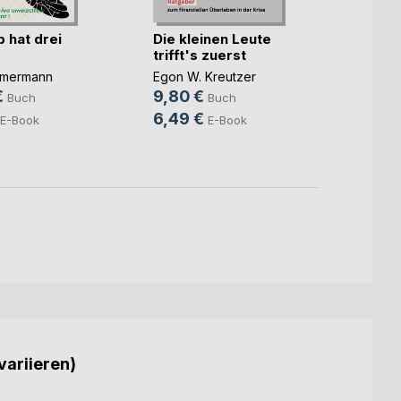
 hat drei
Die kleinen Leute
Mein 
trifft's zuerst
und j
mmermann
Egon W. Kreutzer
Hans-P
Zimme
€
9,80 €
Buch
Buch
14,9
6,49 €
E-Book
E-Book
7,99
variieren)