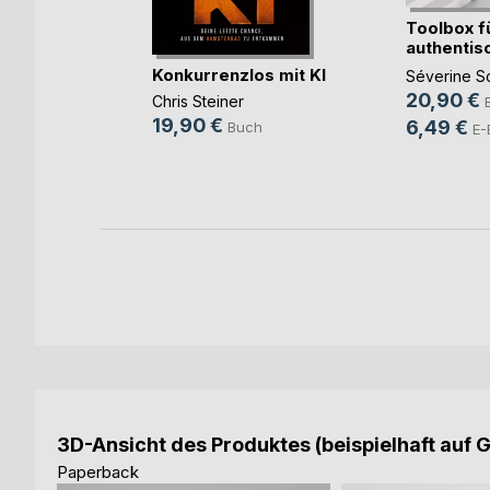
Toolbox f
atgeber
authentis
i(...)
Führung
Konkurrenzlos mit KI
Séverine Sc
20,90 €
Chris Steiner
h
19,90 €
6,49 €
Buch
E-
3D-Ansicht des Produktes (beispielhaft auf 
Paperback