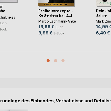
ür
Freiheitsrezepte -
Dein Job
che
Rette dein hart(...)
Jahre
hultheiss
Marco Lachmann-Anke
Mark Zi
Buch
19,99 €
14,99 
Buch
Book
9,99 €
6,49 €
E-Book
Grundlage des Einbandes, Verhältnisse und Details 