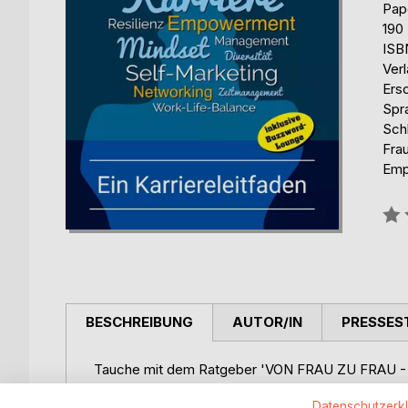
Pap
190
ISB
Ver
Ers
Spr
Schl
Frau
Emp
Bew
0%
BESCHREIBUNG
AUTOR/IN
PRESSES
Tauche mit dem Ratgeber 'VON FRAU ZU FRAU - E
Selbstverwirklichung ein.
Datenschutzerk