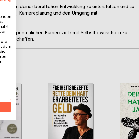
 dich in deiner beruflichen Entwicklung zu unterstützen und zu
.
reflexion, Karriereplanung und den Umgang mit
wenden
es
nutzt
tzen
 deine persönlichen Karriereziele mit Selbstbewusstsein zu
nce zu schaffen.
owie
 zudem
 die
eter
nen
D