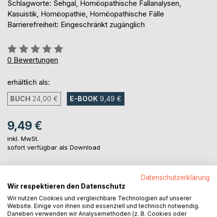
Schlagworte: Sehgal, Homöopathische Fallanalysen,
Kasuistik, Homöopathie, Homöopathische Fälle
Barrierefreiheit: Eingeschränkt zugänglich
Bewertung::
0%
0
Bewertungen
erhältlich als:
BUCH
24,00 €
E-BOOK
9,49 €
9,49 €
inkl. MwSt.
sofort verfügbar als Download
Datenschutzerklärung
IN DEN WARENKORB
Wir respektieren den Datenschutz
Wir nutzen Cookies und vergleichbare Technologien auf unserer
Website. Einige von ihnen sind essenziell und technisch notwendig.
Auf die Merkliste
Daneben verwenden wir Analysemethoden (z. B. Cookies oder