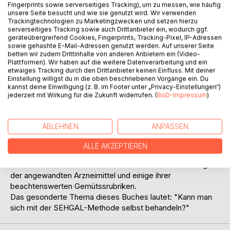
Titel bewerten
Fingerprints sowie serverseitiges Tracking), um zu messen, wie häufig
unsere Seite besucht und wie sie genutzt wird. Wir verwenden
Trackingtechnologien zu Marketingzwecken und setzen hierzu
serverseitiges Tracking sowie auch Drittanbieter ein, wodurch ggf.
geräteübergreifend Cookies, Fingerprints, Tracking-Pixel, IP-Adressen
sowie gehashte E-Mail-Adressen genutzt werden. Auf unserer Seite
betten wir zudem Drittinhalte von anderen Anbietern ein (Video-
Plattformen). Wir haben auf die weitere Datenverarbeitung und ein
etwaiges Tracking durch den Drittanbieter keinen Einfluss. Mit deiner
Einstellung willigst du in die oben beschriebenen Vorgänge ein. Du
BESCHREIBUNG
kannst deine Einwilligung (z. B. im Footer unter „Privacy-Einstellungen“)
jederzeit mit Wirkung für die Zukunft widerrufen. (
BoD-Impressum
)
Der dritte Band dieser Schriftenreihe enthält weitere, nach
der SEHGAL- Methode gelöste Fälle. Diesmal zu den
ABLEHNEN
ANPASSEN
Arzneimitteln Aconitum, Aurum, Belladonna, Bryonia,
Lycopodium, Nux vomica, Phosphoricum acidum,
ALLE AKZEPTIEREN
Phosphorus, Pulsatilla, Rhus toxicodendron, Silicea, Sulphur
und Veratrum album. Dazu kommen kurze Beschreibungen
der angewandten Arzneimittel und einige ihrer
beachtenswerten Gemütssrubriken.
Das gesonderte Thema dieses Buches lautet: "Kann man
sich mit der SEHGAL-Methode selbst behandeln?"