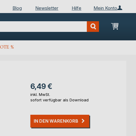
Blog
Newsletter
Hilfe
Mein Konto
Mein Wa
OTE %
6,49 €
inkl. MwSt.
sofort verfügbar als Download
IN DEN WARENKORB