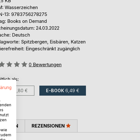
,5 KB
: Wasserzeichen
N-13: 9783756278275
lag: Books on Demand
cheinungsdatum: 24.03.2022
ache: Deutsch
lagworte: Spitzbergen, Eisbären, Katzen
ierefreiheit: Eingeschränkt zugänglich
ertung::
0
Bewertungen
ltlich als:
lärung
BUCH
16,80 €
E-BOOK
6,49 €
.
wenden
es
nutzt
tzen
TIMMEN
REZENSIONEN
owie
 zudem
 die