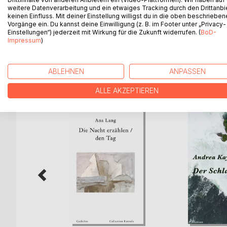
Elfen, deren Gesang so schön und fern ist wie flir
weitere Datenverarbeitung und ein etwaiges Tracking durch den Drittanbi
ist; eine Arve, die sich als Aussicht den Blick a
keinen Einfluss. Mit deiner Einstellung willigst du in die oben beschriebe
Geheimnisse eines Familienkaters - vier zauberhaft
Vorgänge ein. Du kannst deine Einwilligung (z. B. im Footer unter „Privacy-
Einstellungen“) jederzeit mit Wirkung für die Zukunft widerrufen. (
BoD-
höchst lebendigen Welt zu werden.
Impressum
)
ABLEHNEN
ANPASSEN
WEITERE TITEL BEI
Bo
ALLE AKZEPTIEREN
t zum