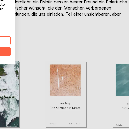
rendes Nordlicht; ein Eisbär, dessen bester Freund ein Polarfuchs
eter
uf einen Gletscher wünscht; die den Menschen verborgenen
nen
e Erzählungen, die uns einladen, Teil einer unsichtbaren, aber
D