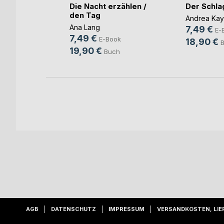
Die Nacht erzählen /
Der Schl
na Isabel
den Tag
Andrea Kay
ok
Ana Lang
7,49 €
E-
7,49 €
E-Book
h
18,90 €
19,90 €
Buch
AGB
DATENSCHUTZ
IMPRESSUM
VERSANDKOSTEN, LIE