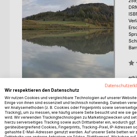
259
DRM
ISB
Ver
Ers
Spr
Sch
Barr
Bew
0%
erhä
Datenschutzerk
Wir respektieren den Datenschutz
Wir nutzen Cookies und vergleichbare Technologien auf unserer Website
Einige von ihnen sind essenziell und technisch notwendig. Daneben ver
wir Analysemethoden (z. B. Cookies oder Fingerprints sowie serverseitig
Tracking), um zu messen, wie häufig unsere Seite besucht und wie sie ge
wird. Wir verwenden Trackingtechnologien zu Marketingzwecken und se
hierzu serverseitiges Tracking sowie auch Drittanbieter ein, wodurch ggf.
BESCHREIBUNG
AUTOR/IN
PRESSES
geräteübergreifend Cookies, Fingerprints, Tracking-Pixel, IP-Adressen s
gehashte E-Mail-Adressen genutzt werden. Auf unserer Seite betten wir
Drittinhalte von anderen Anbietern ein (Video-Plattformen). Wir haben auf