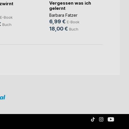
Vergessen was ich
Dass 
zwirnt
gelernt
doppe
Barbara Fatzer
Doris 
E-Book
6,99 €
6,49
E-Book
€
Buch
18,00 €
16,8
Buch