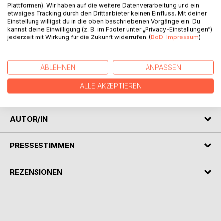
Plattformen). Wir haben auf die weitere Datenverarbeitung und ein
etwaiges Tracking durch den Drittanbieter keinen Einfluss. Mit deiner
Ein rauer Wind trieb die Wellen am einsamen Strand von
Einstellung willigst du in die oben beschriebenen Vorgänge ein. Du
Fuerteventura an die dunklen Steine, und jedes Mal, wenn
kannst deine Einwilligung (z. B. im Footer unter „Privacy-Einstellungen“)
jederzeit mit Wirkung für die Zukunft widerrufen. (
BoD-Impressum
)
sie sich zurückzogen, klickerte es so schön, dass man sich
an diesem Geräusch gar nicht satthören konnte. Max saß
mit geschlossenen Augen auf der Terrasse seines
ABLEHNEN
ANPASSEN
Fischerhauses direkt am Strand von Aguas Verdes. Ein
ganz besonderes Stück Erde dachte er, wirklich ein Idyll
ALLE AKZEPTIEREN
und ich habe das Glück hier zu leben.
AUTOR/IN
PRESSESTIMMEN
REZENSIONEN