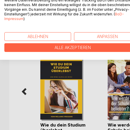
weitere Datenverarbeitung und ein etwaiges Tracking durch den Drittanbi
keinen Einfluss. Mit deiner Einstellung willigst du in die oben beschriebe
Glück sabotieren. Wenn sie jedoch überhandnehmen
Vorgänge ein. Du kannst deine Einwilligung (z. B. im Footer unter „Privacy-
emotionale Unabhängigkeit zu erreichen.
Einstellungen“) jederzeit mit Wirkung für die Zukunft widerrufen. (
BoD-
Impressum
)
WEITERE TITEL BEI
Bo
ABLEHNEN
ANPASSEN
ALLE AKZEPTIEREN
l
Wie du dein Studium
Wie werde
ider