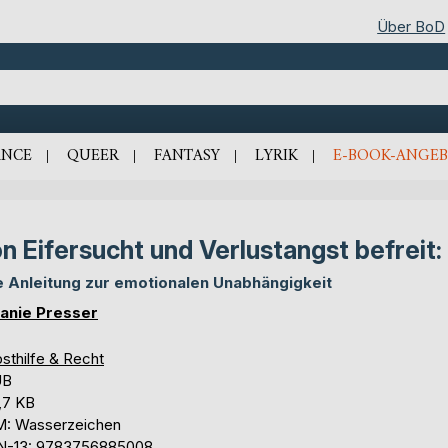
Über BoD
NCE
QUEER
FANTASY
LYRIK
E-BOOK-ANGEB
n Eifersucht und Verlustangst befreit:
e Anleitung zur emotionalen Unabhängigkeit
anie Presser
sthilfe & Recht
UB
,7 KB
: Wasserzeichen
N-13: 9783756885008