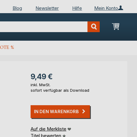
Blog
Newsletter
Hilfe
Mein Konto
Mein Wa
OTE %
9,49 €
inkl. MwSt.
sofort verfügbar als Download
IN DEN WARENKORB
Auf die Merkliste
Titel bewerten