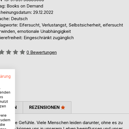
lag: Books on Demand
cheinungsdatum: 29.12.2022
ache: Deutsch
agworte: Eifersucht, Verlustangst, Selbstsicherheit, eifersucht
rwinden, emotionale Unabhängigkeit
ierefreiheit: Eingeschränkt zugänglich
ertung::
0
Bewertungen
lärung
.
wenden
es
nutzt
tzen
TIMMEN
REZENSIONEN
owie
 zudem
kommende Gefühle. Viele Menschen leiden darunter, ohne es zu
 die
otionen können uns in unserem Leben beeinflussen und unser