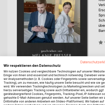
Ver
Ers
Spr
Schl
übe
Barr
Bew
0%
Datenschutzerk
Wir respektieren den Datenschutz
Wir nutzen Cookies und vergleichbare Technologien auf unserer Website
Einige von ihnen sind essenziell und technisch notwendig. Daneben ver
wir Analysemethoden (z. B. Cookies oder Fingerprints sowie serverseitig
Tracking), um zu messen, wie häufig unsere Seite besucht und wie sie ge
wird. Wir verwenden Trackingtechnologien zu Marketingzwecken und se
BESCHREIBUNG
AUTOR/IN
PRESSES
hierzu serverseitiges Tracking sowie auch Drittanbieter ein, wodurch ggf.
geräteübergreifend Cookies, Fingerprints, Tracking-Pixel, IP-Adressen s
gehashte E-Mail-Adressen genutzt werden. Auf unserer Seite betten wir
Eifersucht und Verlustangst sind zwei häufig vor
Drittinhalte von anderen Anbietern ein (Video-Plattformen). Wir haben auf
wissen oder zuzugeben. Doch diese negativen Em