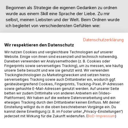
Begonnen als Strategie die eigenen Gedanken zu ordnen
wurde aus einem Skill eine Sprache der Liebe. Zu mir
selbst, meinen Liebsten und der Welt. Beim Ordnen wurde
ich begleitet von verschiedensten Gefühlen wie:
Trauer
Datenschutzerklärung
Wut
Wir respektieren den Datenschutz
Verzweiflung
Wir nutzen Cookies und vergleichbare Technologien auf unserer
Ohnmacht
Website. Einige von ihnen sind essenziell und technisch notwendig.
Hilflosigkeit
Daneben verwenden wir Analysemethoden (z. B. Cookies oder
Fingerprints sowie serverseitiges Tracking), um zu messen, wie häufig
Scham
unsere Seite besucht und wie sie genutzt wird. Wir verwenden
Ungerechtigkeitsgefühl
Trackingtechnologien zu Marketingzwecken und setzen hierzu
Hoffnung
serverseitiges Tracking sowie auch Drittanbieter ein, wodurch ggf.
geräteübergreifend Cookies, Fingerprints, Tracking-Pixel, IP-Adressen
Dankbarkeit
sowie gehashte E-Mail-Adressen genutzt werden. Auf unserer Seite
Freude
betten wir zudem Drittinhalte von anderen Anbietern ein (Video-
Liebe
Plattformen). Wir haben auf die weitere Datenverarbeitung und ein
etwaiges Tracking durch den Drittanbieter keinen Einfluss. Mit deiner
Einstellung willigst du in die oben beschriebenen Vorgänge ein. Du
Vielleicht erkennst du dich und diese Gefühle beim Lesen
kannst deine Einwilligung (z. B. im Footer unter „Privacy-Einstellungen“)
wieder. Vielleicht fühlst du auch ganz andere. Ich möchte
jederzeit mit Wirkung für die Zukunft widerrufen. (
BoD-Impressum
)
mit meinen Poesie- und Prosatexten mitgeben, dass es
wichtig ist Emotionen zu spüren und ich hoffe du wirst