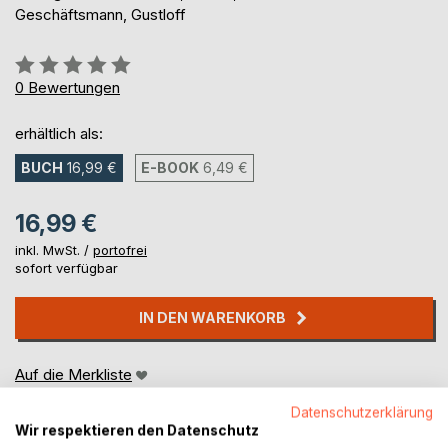
Geschäftsmann, Gustloff
Bewertung::
0%
0
Bewertungen
erhältlich als:
BUCH
16,99 €
E-BOOK
6,49 €
16,99 €
inkl. MwSt. /
portofrei
sofort verfügbar
IN DEN WARENKORB
Auf die Merkliste
Titel bewerten
Datenschutzerklärung
Wir respektieren den Datenschutz