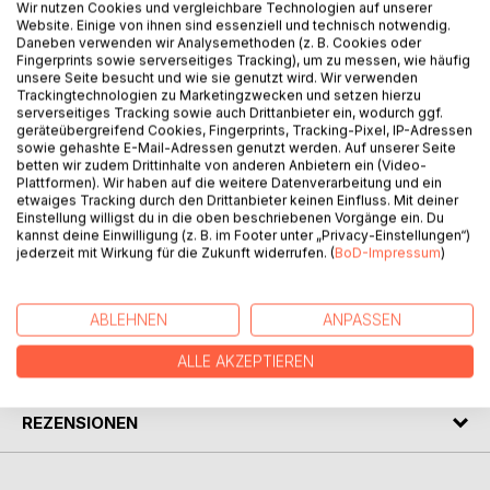
Wir nutzen Cookies und vergleichbare Technologien auf unserer
Website. Einige von ihnen sind essenziell und technisch notwendig.
Daneben verwenden wir Analysemethoden (z. B. Cookies oder
Fingerprints sowie serverseitiges Tracking), um zu messen, wie häufig
unsere Seite besucht und wie sie genutzt wird. Wir verwenden
Trackingtechnologien zu Marketingzwecken und setzen hierzu
BESCHREIBUNG
serverseitiges Tracking sowie auch Drittanbieter ein, wodurch ggf.
geräteübergreifend Cookies, Fingerprints, Tracking-Pixel, IP-Adressen
sowie gehashte E-Mail-Adressen genutzt werden. Auf unserer Seite
betten wir zudem Drittinhalte von anderen Anbietern ein (Video-
Memoiren eines vielseitig begabten, Turbulenzen geradezu
Plattformen). Wir haben auf die weitere Datenverarbeitung und ein
herausfordernden internationalen Geschäftsmannes, der
etwaiges Tracking durch den Drittanbieter keinen Einfluss. Mit deiner
Einstellung willigst du in die oben beschriebenen Vorgänge ein. Du
nach mehr als 80 Jahren Leben seine Erinnerungen
kannst deine Einwilligung (z. B. im Footer unter „Privacy-Einstellungen“)
aufgeschrieben hat.
jederzeit mit Wirkung für die Zukunft widerrufen. (
BoD-Impressum
)
AUTOR/IN
ABLEHNEN
ANPASSEN
ALLE AKZEPTIEREN
PRESSESTIMMEN
REZENSIONEN