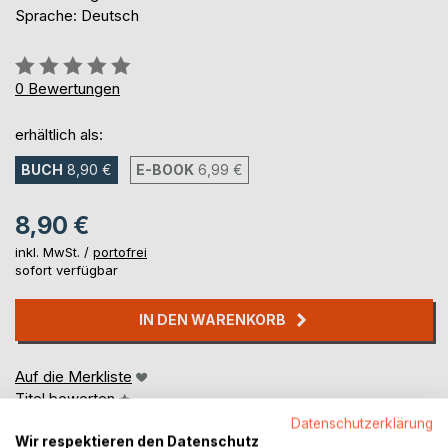
Sprache: Deutsch
Bewertung::
0%
0
Bewertungen
erhältlich als:
BUCH
8,90 €
E-BOOK
6,99 €
8,90 €
inkl. MwSt. /
portofrei
sofort verfügbar
IN DEN WARENKORB
Auf die Merkliste
Titel bewerten
Datenschutzerklärung
Wir respektieren den Datenschutz