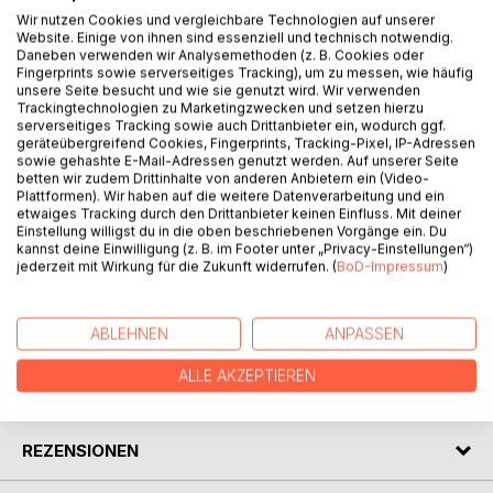
Wir nutzen Cookies und vergleichbare Technologien auf unserer
Website. Einige von ihnen sind essenziell und technisch notwendig.
Daneben verwenden wir Analysemethoden (z. B. Cookies oder
Fingerprints sowie serverseitiges Tracking), um zu messen, wie häufig
unsere Seite besucht und wie sie genutzt wird. Wir verwenden
Trackingtechnologien zu Marketingzwecken und setzen hierzu
BESCHREIBUNG
serverseitiges Tracking sowie auch Drittanbieter ein, wodurch ggf.
geräteübergreifend Cookies, Fingerprints, Tracking-Pixel, IP-Adressen
sowie gehashte E-Mail-Adressen genutzt werden. Auf unserer Seite
Erst diese verflixte Waage, dann der gelbe Blazer und zum
betten wir zudem Drittinhalte von anderen Anbietern ein (Video-
Plattformen). Wir haben auf die weitere Datenverarbeitung und ein
Schluss ist in Norwegen plötzlich ein Schiff verschwunden.
etwaiges Tracking durch den Drittanbieter keinen Einfluss. Mit deiner
Es ist wahrlich ein Jammertal.
Einstellung willigst du in die oben beschriebenen Vorgänge ein. Du
Lesen Sie und lachen Sie!!!!
kannst deine Einwilligung (z. B. im Footer unter „Privacy-Einstellungen“)
jederzeit mit Wirkung für die Zukunft widerrufen. (
BoD-Impressum
)
Viel Spaß dabei.
AUTOR/IN
ABLEHNEN
ANPASSEN
ALLE AKZEPTIEREN
PRESSESTIMMEN
REZENSIONEN