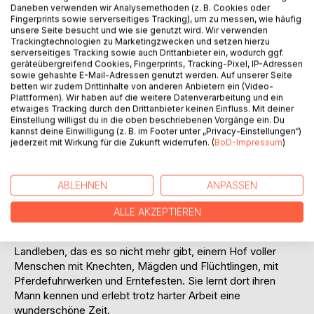
Titel bewerten
Daneben verwenden wir Analysemethoden (z. B. Cookies oder
Fingerprints sowie serverseitiges Tracking), um zu messen, wie häufig
unsere Seite besucht und wie sie genutzt wird. Wir verwenden
Trackingtechnologien zu Marketingzwecken und setzen hierzu
serverseitiges Tracking sowie auch Drittanbieter ein, wodurch ggf.
geräteübergreifend Cookies, Fingerprints, Tracking-Pixel, IP-Adressen
sowie gehashte E-Mail-Adressen genutzt werden. Auf unserer Seite
betten wir zudem Drittinhalte von anderen Anbietern ein (Video-
Plattformen). Wir haben auf die weitere Datenverarbeitung und ein
BESCHREIBUNG
etwaiges Tracking durch den Drittanbieter keinen Einfluss. Mit deiner
Einstellung willigst du in die oben beschriebenen Vorgänge ein. Du
kannst deine Einwilligung (z. B. im Footer unter „Privacy-Einstellungen“)
jederzeit mit Wirkung für die Zukunft widerrufen. (
BoD-Impressum
)
Anneliese Schmidt erzählt in ihren Erinnerungen von ihrer
Kindheit in einer kinderreichen katholischen Familie in der
Nazizeit, von ihrer Schulzeit, den Bombennächten im Keller,
ABLEHNEN
ANPASSEN
dem Verlust ihrer geliebten großen Brüder, der
Bombardierung Bocholts und dem Hunger danach. Sie
ALLE AKZEPTIEREN
entschließt sich, als Magd auf einen Bauernhof zu gehen
und lässt ihre Leser noch einmal teilhaben an einem
Landleben, das es so nicht mehr gibt, einem Hof voller
Menschen mit Knechten, Mägden und Flüchtlingen, mit
Pferdefuhrwerken und Erntefesten. Sie lernt dort ihren
Mann kennen und erlebt trotz harter Arbeit eine
wunderschöne Zeit.