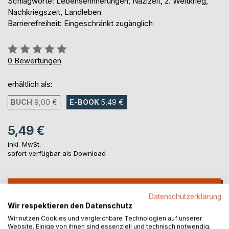
Schlagworte: Lebenserinnerungen, Nazizeit, 2. Weltkrieg,
Nachkriegszeit, Landleben
Barrierefreiheit: Eingeschränkt zugänglich
Bewertung::
0%
0
Bewertungen
erhältlich als:
BUCH
9,00 €
E-BOOK
5,49 €
5,49 €
inkl. MwSt.
sofort verfügbar als Download
IN DEN WARENKORB
Datenschutzerklärung
Wir respektieren den Datenschutz
Auf die Merkliste
Wir nutzen Cookies und vergleichbare Technologien auf unserer
Website. Einige von ihnen sind essenziell und technisch notwendig.