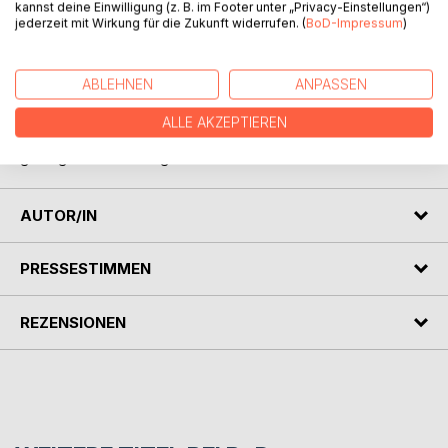
kannst deine Einwilligung (z. B. im Footer unter „Privacy-Einstellungen“)
zusammen mit seinen »Aufzeichnungen aus den
jederzeit mit Wirkung für die Zukunft widerrufen. (
BoD-Impressum
)
Kriegsjahren« in einem Buch erhältlich.
In einem begleitenden Essay setzt der renommierte
ABLEHNEN
ANPASSEN
Historiker Bernd Roeck das Leben Wilhelm Uhdes in den
kunsthistorischen Kontext des frühen 20. Jahrhunderts und
ALLE AKZEPTIEREN
veranschaulicht so dessen damals so moderne wie
gewagte Betrachtungsweise der Kunst.
AUTOR/IN
PRESSESTIMMEN
REZENSIONEN