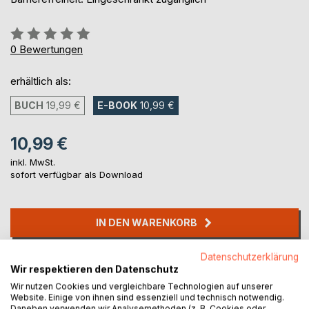
Bewertung::
0%
0
Bewertungen
erhältlich als:
BUCH
19,99 €
E-BOOK
10,99 €
10,99 €
inkl. MwSt.
sofort verfügbar als Download
IN DEN WARENKORB
Datenschutzerklärung
Auf die Merkliste
Wir respektieren den Datenschutz
Titel bewerten
Wir nutzen Cookies und vergleichbare Technologien auf unserer
Website. Einige von ihnen sind essenziell und technisch notwendig.
Daneben verwenden wir Analysemethoden (z. B. Cookies oder