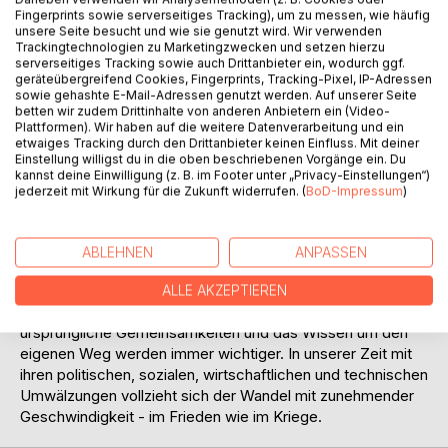
Fingerprints sowie serverseitiges Tracking), um zu messen, wie häufig
unsere Seite besucht und wie sie genutzt wird. Wir verwenden
Trackingtechnologien zu Marketingzwecken und setzen hierzu
serverseitiges Tracking sowie auch Drittanbieter ein, wodurch ggf.
geräteübergreifend Cookies, Fingerprints, Tracking-Pixel, IP-Adressen
sowie gehashte E-Mail-Adressen genutzt werden. Auf unserer Seite
BESCHREIBUNG
betten wir zudem Drittinhalte von anderen Anbietern ein (Video-
Plattformen). Wir haben auf die weitere Datenverarbeitung und ein
etwaiges Tracking durch den Drittanbieter keinen Einfluss. Mit deiner
Einstellung willigst du in die oben beschriebenen Vorgänge ein. Du
Der hier angebotene Einblick in die Waffen- und
kannst deine Einwilligung (z. B. im Footer unter „Privacy-Einstellungen“)
Kriegsgeschichte Europas und der atlantischen Welt soll für
jederzeit mit Wirkung für die Zukunft widerrufen. (
BoD-Impressum
)
Interessierte Versuch und Ansporn sein, sich der Basis zu
erinnern, auf die sich die allgemeine Waffentechnik und das
Wehrwesen der Gegenwart bis kurz vor der
ABLEHNEN
ANPASSEN
Jahrtausendwende abstützten.
Die Probleme unserer Zeit sind global geworden, niemand
ALLE AKZEPTIEREN
kann sich ihnen mehr entziehen. Die Rückbesinnung auf
ursprüngliche Gemeinsamkeiten und das Wissen um den
eigenen Weg werden immer wichtiger. In unserer Zeit mit
ihren politischen, sozialen, wirtschaftlichen und technischen
Umwälzungen vollzieht sich der Wandel mit zunehmender
Geschwindigkeit - im Frieden wie im Kriege.