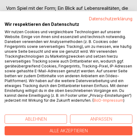
Vom Spiel mit der Form; Ein Blick auf Lebensrealitäten, die
unterschiedlicher nicht sein könnten. Und doch haben sie
Datenschutzerklärung
Ähnlichkeiten: Gefühle, die auf verschiedene Arten
Wir respektieren den Datenschutz
verdrängt werden. Menschen, die in unterschiedlichster
Wir nutzen Cookies und vergleichbare Technologien auf unserer
Form Erlebnisse beiseite schieben, um in unscheinbaren
Website. Einige von ihnen sind essenziell und technisch notwendig.
Augenblicken daran erinnert zu werden.
Daneben verwenden wir Analysemethoden (z. B. Cookies oder
Fingerprints sowie serverseitiges Tracking), um zu messen, wie häufig
unsere Seite besucht und wie sie genutzt wird. Wir verwenden
Kämpfe, die meist Frauen führen, gesellschaftliche
Trackingtechnologien zu Marketingzwecken und setzen hierzu
Probleme, die Massen betreffen, gepaart mit heiteren
serverseitiges Tracking sowie auch Drittanbieter ein, wodurch ggf.
Akzenten älterer Herrschaften.
geräteübergreifend Cookies, Fingerprints, Tracking-Pixel, IP-Adressen
sowie gehashte E-Mail-Adressen genutzt werden. Auf unserer Seite
betten wir zudem Drittinhalte von anderen Anbietern ein (Video-
Hinschauen, begreifen, wachsen. Muster verstehen, in
Plattformen). Wir haben auf die weitere Datenverarbeitung und ein
denen wir alle hängen. Dem Beachtung schenken, was
etwaiges Tracking durch den Drittanbieter keinen Einfluss. Mit deiner
Einstellung willigst du in die oben beschriebenen Vorgänge ein. Du
ungern gesehen wird.
kannst deine Einwilligung (z. B. im Footer unter „Privacy-Einstellungen“)
Zuhören.
jederzeit mit Wirkung für die Zukunft widerrufen. (
BoD-Impressum
)
AUTOR/IN
ABLEHNEN
ANPASSEN
ALLE AKZEPTIEREN
PRESSESTIMMEN