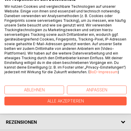
BESCHREIBUNG
Wir nutzen Cookies und vergleichbare Technologien auf unserer
Website. Einige von ihnen sind essenziell und technisch notwendig.
Daneben verwenden wir Analysemethoden (z. B. Cookies oder
Unsere Lebensweise der letzten Jahrzehnte, privat wie
Fingerprints sowie serverseitiges Tracking), um zu messen, wie häufig
beruflich, hat sich drastisch geändert. Ebenso die
unsere Seite besucht und wie sie genutzt wird. Wir verwenden
Trackingtechnologien zu Marketingzwecken und setzen hierzu
Ernährungsweise, die heute dazu geführt hat, dass sich
serverseitiges Tracking sowie auch Drittanbieter ein, wodurch ggf.
immer mehr Menschen mit Ihrem Gewicht "beschäftigen".
geräteübergreifend Cookies, Fingerprints, Tracking-Pixel, IP-Adressen
Der Autor gibt seine eigenen Erfahrungen weiter, die in
sowie gehashte E-Mail-Adressen genutzt werden. Auf unserer Seite
betten wir zudem Drittinhalte von anderen Anbietern ein (Video-
einer einfachen, praktikablen und effektiven Methode
Plattformen). Wir haben auf die weitere Datenverarbeitung und ein
münden. Dabei werden vielfältige und wichtige Bereiche
etwaiges Tracking durch den Drittanbieter keinen Einfluss. Mit deiner
außerhalb des reinen Kalorien zählen berücksichtigt und
Einstellung willigst du in die oben beschriebenen Vorgänge ein. Du
kannst deine Einwilligung (z. B. im Footer unter „Privacy-Einstellungen“)
abgedeckt. Ebenso sind viele nützliche Tipps für den Alltag
jederzeit mit Wirkung für die Zukunft widerrufen. (
BoD-Impressum
)
enthalten.
ABLEHNEN
ANPASSEN
AUTOR/IN
ALLE AKZEPTIEREN
PRESSESTIMMEN
REZENSIONEN