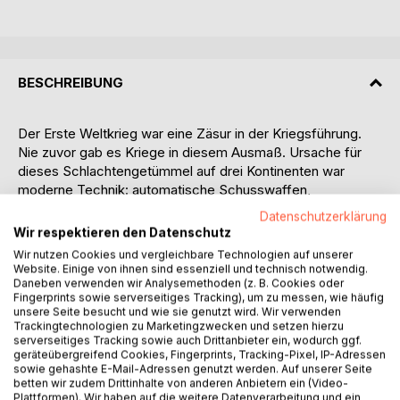
BESCHREIBUNG
Der Erste Weltkrieg war eine Zäsur in der Kriegsführung.
Nie zuvor gab es Kriege in diesem Ausmaß. Ursache für
dieses Schlachtengetümmel auf drei Kontinenten war
moderne Technik: automatische Schusswaffen,
Kraftfahrzeuge, Artillerie, erste Panzer und Flugzeuge,
Datenschutzerklärung
Luftaufklärung, Motorschiffe und Giftgase, alle diese
Wir respektieren den Datenschutz
Kriegsausrüstungen waren gerade erfunden worden.
Wir nutzen Cookies und vergleichbare Technologien auf unserer
Viele Menschen waren von diesem Krieg fasziniert und
Website. Einige von ihnen sind essenziell und technisch notwendig.
meldeten sich als freiwillige Soldaten: heute undenkbar.
Daneben verwenden wir Analysemethoden (z. B. Cookies oder
Fingerprints sowie serverseitiges Tracking), um zu messen, wie häufig
Zudem waren auch zahlreiche Künstler dieser Zeit
unsere Seite besucht und wie sie genutzt wird. Wir verwenden
euphorische Vaterlandsgenossen, die davon beseelt
Trackingtechnologien zu Marketingzwecken und setzen hierzu
waren, die Kriegsereignisse künstlerisch festzuhalten. Es
serverseitiges Tracking sowie auch Drittanbieter ein, wodurch ggf.
geräteübergreifend Cookies, Fingerprints, Tracking-Pixel, IP-Adressen
waren gute Maler, Zeichner und Illustratoren, die als
sowie gehashte E-Mail-Adressen genutzt werden. Auf unserer Seite
Kriegsberichterstatter mit den Truppen unterwegs waren
betten wir zudem Drittinhalte von anderen Anbietern ein (Video-
und die Ereignisse auf Papier oder Leinwand bannten. Auch
Plattformen). Wir haben auf die weitere Datenverarbeitung und ein