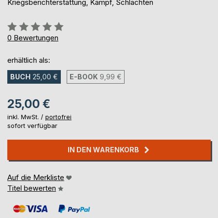
Kriegsberichterstattung, Kampf, Schlachten
Bewertung::
0%
0
Bewertungen
erhältlich als:
BUCH
25,00 €
E-BOOK
9,99 €
25,00 €
inkl. MwSt. /
portofrei
sofort verfügbar
IN DEN WARENKORB
Auf die Merkliste
Titel bewerten