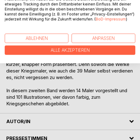
etwaiges Tracking durch den Drittanbieter keinen Einfluss. Mit deiner
wenn wir heute diese Darstellungen als grausam
Einstellung willigst du in die oben beschriebenen Vorgänge ein. Du
empfinden, so sind sie dennoch künstlerische Werke mit
kannst deine Einwilligung (z. B. im Footer unter „Privacy-Einstellungen“)
geschichtlicher Bedeutung, Zeitzeugnisse also.
jederzeit mit Wirkung für die Zukunft widerrufen. (
BoD-Impressum
)
Es waren bekannte Künstler, die sich zum Teil auf ein
spezielles Kriegsgenre spezialisiert hatten und die heute
kaum noch bekannt sind, was auch auf ihre Werke zutrifft.
ABLEHNEN
ANPASSEN
Der Autor hat viele dieser Werke der Kriegsmalerei
ALLE AKZEPTIEREN
gesammelt und nun in drei Bänden neu herausgegeben.
Auch zu den Künstlern hat er geforscht und ihr Leben in
kurzer, knapper Form präsentiert. Denn sowohl die Werke
dieser Kriegsmaler, wie auch die 39 Maler selbst verdienen
es, nicht vergessen zu werden.
In diesem zweiten Band werden 14 Maler vorgestellt und
sind 101 Illustrationen, vier davon farbig, zum
Kriegsgeschehen abgebildet.
AUTOR/IN
PRESSESTIMMEN