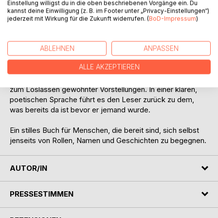
Einstellung willigst du in die oben beschriebenen Vorgänge ein. Du
Doch jenseits dieser Prägungen bleibt etwas bestehen ein
kannst deine Einwilligung (z. B. im Footer unter „Privacy-Einstellungen“)
stilles, unverändertes Wahrnehmen. Aus einem leisen
jederzeit mit Wirkung für die Zukunft widerrufen. (
BoD-Impressum
)
inneren Unbehagen heraus beginnt die Frage nach dem
eigenen Wesen nicht als Suche im Außen, sondern als
Hinwendung nach innen.
ABLEHNEN
ANPASSEN
ALLE AKZEPTIEREN
Dieses Buch ist keine Anleitung und kein Ratgeber. Es ist
eine Einladung zur Selbstbeobachtung, zum Innehalten und
zum Loslassen gewohnter Vorstellungen. In einer klaren,
poetischen Sprache führt es den Leser zurück zu dem,
was bereits da ist bevor er jemand wurde.
Ein stilles Buch für Menschen, die bereit sind, sich selbst
jenseits von Rollen, Namen und Geschichten zu begegnen.
AUTOR/IN
PRESSESTIMMEN