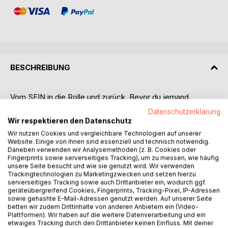
BESCHREIBUNG
Vom SEIN in die Rolle und zurück. Bevor du jemand
wurdest ist ein ruhiges, tiefgehendes Buch über den Weg
Datenschutzerklärung
des Menschen von seinem ursprünglichen Sein hin zur
Wir respektieren den Datenschutz
geformten Identität und zurück zur eigenen Essenz.
Wir nutzen Cookies und vergleichbare Technologien auf unserer
Website. Einige von ihnen sind essenziell und technisch notwendig.
In klaren, reduzierten Kapiteln beschreibt Rama Shiva Jens,
Daneben verwenden wir Analysemethoden (z. B. Cookies oder
Fingerprints sowie serverseitiges Tracking), um zu messen, wie häufig
wie aus dem namenlosen Dasein Schritt für Schritt ein
unsere Seite besucht und wie sie genutzt wird. Wir verwenden
JEMAND entsteht durch Benennung, Erziehung,
Trackingtechnologien zu Marketingzwecken und setzen hierzu
Erwartungen und die Übernahme von Rollen. Ohne zu
serverseitiges Tracking sowie auch Drittanbieter ein, wodurch ggf.
geräteübergreifend Cookies, Fingerprints, Tracking-Pixel, IP-Adressen
werten oder zu belehren zeigt das Buch, wie sich der
sowie gehashte E-Mail-Adressen genutzt werden. Auf unserer Seite
Mensch zunehmend mit Gedanken, Bildern und
betten wir zudem Drittinhalte von anderen Anbietern ein (Video-
Geschichten über sich selbst identifiziert.
Plattformen). Wir haben auf die weitere Datenverarbeitung und ein
etwaiges Tracking durch den Drittanbieter keinen Einfluss. Mit deiner