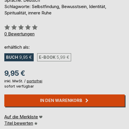
Sprache: Deutsch
Schlagworte: Selbstfindung, Bewusstsein, Identität,
Spiritualität, innere Ruhe
Bewertung::
0%
0
Bewertungen
erhältlich als:
BUCH
9,95 €
E-BOOK
5,99 €
9,95 €
inkl. MwSt. /
portofrei
sofort verfügbar
IN DEN WARENKORB
Auf die Merkliste
Titel bewerten