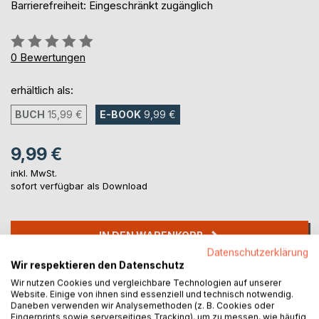
Barrierefreiheit: Eingeschränkt zugänglich
Bewertung::
0%
0
Bewertungen
erhältlich als:
BUCH
15,99 €
E-BOOK
9,99 €
9,99 €
inkl. MwSt.
sofort verfügbar als Download
IN DEN WARENKORB
Datenschutzerklärung
Wir respektieren den Datenschutz
Auf die Merkliste
Wir nutzen Cookies und vergleichbare Technologien auf unserer
Titel bewerten
Website. Einige von ihnen sind essenziell und technisch notwendig.
Daneben verwenden wir Analysemethoden (z. B. Cookies oder
Fingerprints sowie serverseitiges Tracking), um zu messen, wie häufig