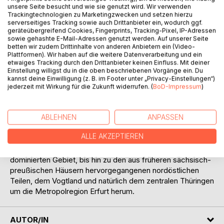
unsere Seite besucht und wie sie genutzt wird. Wir verwenden
Trackingtechnologien zu Marketingzwecken und setzen hierzu
serverseitiges Tracking sowie auch Drittanbieter ein, wodurch ggf.
geräteübergreifend Cookies, Fingerprints, Tracking-Pixel, IP-Adressen
sowie gehashte E-Mail-Adressen genutzt werden. Auf unserer Seite
betten wir zudem Drittinhalte von anderen Anbietern ein (Video-
Plattformen). Wir haben auf die weitere Datenverarbeitung und ein
BESCHREIBUNG
etwaiges Tracking durch den Drittanbieter keinen Einfluss. Mit deiner
Einstellung willigst du in die oben beschriebenen Vorgänge ein. Du
kannst deine Einwilligung (z. B. im Footer unter „Privacy-Einstellungen“)
Tauchen Sie ein in die Welt der Thermen und Saunen im
jederzeit mit Wirkung für die Zukunft widerrufen. (
BoD-Impressum
)
kleinen Freistaat Thüringen, dem grünen Herz
Deutschlands, mit seinen unzähligen, kulturell bedingten
Unterschieden und seiner enorm hohen Dichte an Kur-
ABLEHNEN
ANPASSEN
Zentren und Stätten der Erholung. Angefangen vom
ALLE AKZEPTIEREN
hessisch geprägten westlichen Thüringen, dem südlichen,
von Mainfranken und Coburg-Lichtenfelser Einschlägen
dominierten Gebiet, bis hin zu den aus früheren sächsisch-
preußischen Häusern hervorgegangenen nordöstlichen
Teilen, dem Vogtland und natürlich dem zentralen Thüringen
um die Metropolregion Erfurt herum.
AUTOR/IN