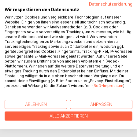
Datenschutzerklärung
Auf den Ringen des Saturns, in einsamen Büroräumen oder
Wir respektieren den Datenschutz
mitten im Wald. In den zwölf Kapiteln dieses Buches
Wir nutzen Cookies und vergleichbare Technologien auf unserer
experimentiert der Autor mit unterschiedlichen Genres,
Website. Einige von ihnen sind essenziell und technisch notwendig.
Thematiken und Schreibstilen, um fünf ursprüngliche
Daneben verwenden wir Analysemethoden (z. B. Cookies oder
Fingerprints sowie serverseitiges Tracking), um zu messen, wie häufig
Drehbuchfassungen in Prosaform zu bringen.
unsere Seite besucht und wie sie genutzt wird. Wir verwenden
Trackingtechnologien zu Marketingzwecken und setzen hierzu
On the rings of Saturn, in lonely offices or in the middle of
serverseitiges Tracking sowie auch Drittanbieter ein, wodurch ggf.
geräteübergreifend Cookies, Fingerprints, Tracking-Pixel, IP-Adressen
the woods. In the twelve chapters of this book, the author
sowie gehashte E-Mail-Adressen genutzt werden. Auf unserer Seite
experiments with different genres, themes and writing
betten wir zudem Drittinhalte von anderen Anbietern ein (Video-
styles to bring five original script versions into prose form.
Plattformen). Wir haben auf die weitere Datenverarbeitung und ein
etwaiges Tracking durch den Drittanbieter keinen Einfluss. Mit deiner
Einstellung willigst du in die oben beschriebenen Vorgänge ein. Du
kannst deine Einwilligung (z. B. im Footer unter „Privacy-Einstellungen“)
AUTOR/IN
jederzeit mit Wirkung für die Zukunft widerrufen. (
BoD-Impressum
)
PRESSESTIMMEN
ABLEHNEN
ANPASSEN
REZENSIONEN
ALLE AKZEPTIEREN