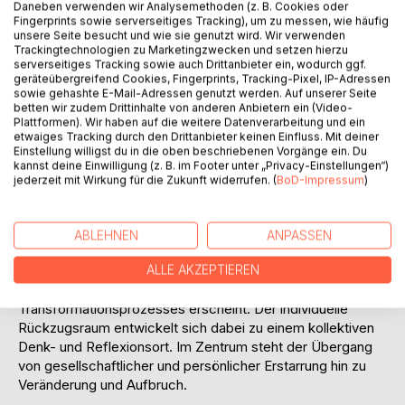
Daneben verwenden wir Analysemethoden (z. B. Cookies oder
Fingerprints sowie serverseitiges Tracking), um zu messen, wie häufig
unsere Seite besucht und wie sie genutzt wird. Wir verwenden
Trackingtechnologien zu Marketingzwecken und setzen hierzu
serverseitiges Tracking sowie auch Drittanbieter ein, wodurch ggf.
geräteübergreifend Cookies, Fingerprints, Tracking-Pixel, IP-Adressen
sowie gehashte E-Mail-Adressen genutzt werden. Auf unserer Seite
betten wir zudem Drittinhalte von anderen Anbietern ein (Video-
Plattformen). Wir haben auf die weitere Datenverarbeitung und ein
BESCHREIBUNG
etwaiges Tracking durch den Drittanbieter keinen Einfluss. Mit deiner
Einstellung willigst du in die oben beschriebenen Vorgänge ein. Du
kannst deine Einwilligung (z. B. im Footer unter „Privacy-Einstellungen“)
Das Buch schildert den inneren Rückzug eines erschöpften
jederzeit mit Wirkung für die Zukunft widerrufen. (
BoD-Impressum
)
Individuums, dessen Aufenthalt auf einer Parkbank in einen
imaginären Diskurs mit historischen Figuren über Sprache,
Macht und Subjektivität übergeht. Philosophische
ABLEHNEN
ANPASSEN
Reflexionen verschränken sich mit autobiografischen
Erinnerungsschichten, wodurch Melancholie nicht als
ALLE AKZEPTIEREN
Endzustand, sondern als Ausgangspunkt eines
Transformationsprozesses erscheint. Der individuelle
Rückzugsraum entwickelt sich dabei zu einem kollektiven
Denk- und Reflexionsort. Im Zentrum steht der Übergang
von gesellschaftlicher und persönlicher Erstarrung hin zu
Veränderung und Aufbruch.