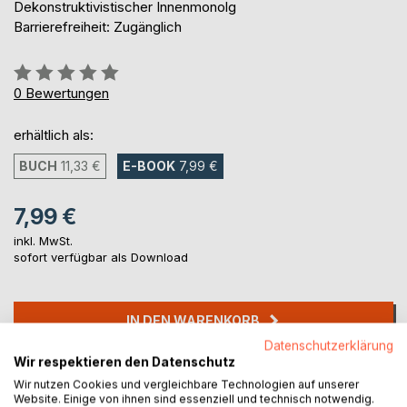
Dekonstruktivistischer Innenmonolg
Barrierefreiheit: Zugänglich
Bewertung::
0%
0
Bewertungen
erhältlich als:
BUCH
11,33 €
E-BOOK
7,99 €
7,99 €
inkl. MwSt.
sofort verfügbar als Download
IN DEN WARENKORB
Datenschutzerklärung
Wir respektieren den Datenschutz
Auf die Merkliste
Wir nutzen Cookies und vergleichbare Technologien auf unserer
Titel bewerten
Website. Einige von ihnen sind essenziell und technisch notwendig.