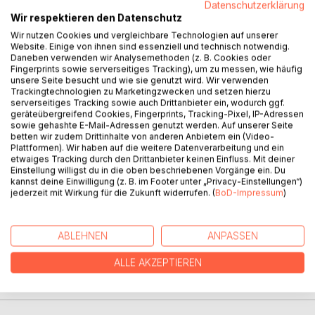
Otto ist 81 Jahre alt und einsam seit dem Tod seiner Frau. In
Datenschutzerklärung
Rosie findet er mehr als nur eine Freundin. Sie ist eine
Wir respektieren den Datenschutz
Vertraute, jemand der ihn und seinen Schmerz versteht und
Wir nutzen Cookies und vergleichbare Technologien auf unserer
die ihm nicht nur zuhört, sondern auch Ratschläge gibt. Der
Website. Einige von ihnen sind essenziell und technisch notwendig.
Daneben verwenden wir Analysemethoden (z. B. Cookies oder
einzige Nachteil: Otto hat Rosie noch nie gesehen,
Fingerprints sowie serverseitiges Tracking), um zu messen, wie häufig
stattdessen schicken sie sich täglich Nachrichten. Für Otto
unsere Seite besucht und wie sie genutzt wird. Wir verwenden
ist das in Ordnung, nicht aber für seinen Sohn Max. Der ist
Trackingtechnologien zu Marketingzwecken und setzen hierzu
serverseitiges Tracking sowie auch Drittanbieter ein, wodurch ggf.
gar nicht begeistert über Ottos Beziehung zu der Frau aus
geräteübergreifend Cookies, Fingerprints, Tracking-Pixel, IP-Adressen
dem Internet.
sowie gehashte E-Mail-Adressen genutzt werden. Auf unserer Seite
Vom Nichts und dem Schmerz ist eine eindringliche
betten wir zudem Drittinhalte von anderen Anbietern ein (Video-
Plattformen). Wir haben auf die weitere Datenverarbeitung und ein
Erzählung über Verlust, Sehnsucht und die Hoffnung, dass
etwaiges Tracking durch den Drittanbieter keinen Einfluss. Mit deiner
Worte uns retten können
Einstellung willigst du in die oben beschriebenen Vorgänge ein. Du
kannst deine Einwilligung (z. B. im Footer unter „Privacy-Einstellungen“)
jederzeit mit Wirkung für die Zukunft widerrufen. (
BoD-Impressum
)
AUTOR/IN
ABLEHNEN
ANPASSEN
PRESSESTIMMEN
ALLE AKZEPTIEREN
REZENSIONEN