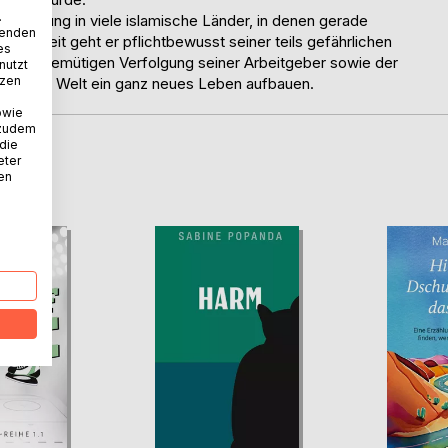
.
 Regierung in viele islamische Länder, in denen gerade
wenden
insamkeit geht er pflichtbewusst seiner teils gefährlichen
es
nter der demütigen Verfolgung seiner Arbeitgeber sowie der
nutzt
tzen
lig anderen Welt ein ganz neues Leben aufbauen.
owie
 zudem
 die
eter
D
nen