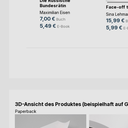
Die Russische
Bundesrätin
Face-off 
kon
Maximilian Eisen
Sina Lehma
7,00 €
Buch
15,99 €
B
5,49 €
E-Book
5,99 €
E-
3D-Ansicht des Produktes (beispielhaft auf 
Paperback