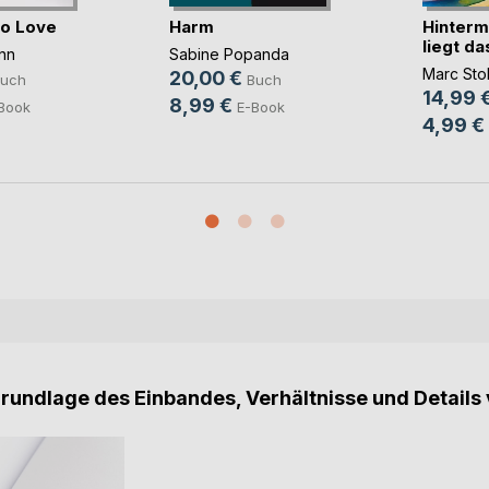
to Love
Harm
Hinterm
liegt d
nn
Sabine Popanda
Marc Stol
20,00 €
uch
Buch
14,99 
8,99 €
Book
E-Book
4,99 €
Grundlage des Einbandes, Verhältnisse und Details 