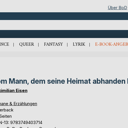
Über BoD
NCE
QUEER
FANTASY
LYRIK
E-BOOK-ANGEB
m Mann, dem seine Heimat abhanden
imilian Eisen
ane & Erzählungen
erback
Seiten
N-13: 9783749403714