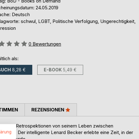
lag: BoD - Books on Demand
cheinungsdatum: 24.05.2019
ache: Deutsch
lagworte: schwul, LGBT, Politische Verfolgung, Ungerechtigkeit,
ression
ertung::
0
Bewertungen
ltlich als:
BUCH
8,28 €
E-BOOK
5,49 €
TIMMEN
REZENSIONEN
ahlreichen Retrospektionen von seinem Leben zwischen
lärung
ionen. Der intelligente Lenard Becker erlebte eine Zeit, in der
rfolgt wurde.