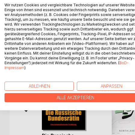
Wir nutzen Cookies und vergleichbare Technologien auf unserer Website
Da führt ihn seine Arbeit im Auftrag der Schweizer
Einige von ihnen sind essenziell und technisch notwendig. Daneben ver
Homosexualität ein Tabu ist. Trotz seiner inneren E
wir Analysemethoden (z. B. Cookies oder Fingerprints sowie serverseitig
Tätigkeit nach. Zurück in der Schweiz leidet er u
Tracking), um zu messen, wie häufig unsere Seite besucht und wie sie ge
wird. Wir verwenden Trackingtechnologien zu Marketingzwecken und se
Jurisdiktion und muss sich letztlich in dieser völ
hierzu serverseitiges Tracking sowie auch Drittanbieter ein, wodurch ggf.
geräteübergreifend Cookies, Fingerprints, Tracking-Pixel, IP-Adressen s
gehashte E-Mail-Adressen genutzt werden. Auf unserer Seite betten wir
Drittinhalte von anderen Anbietern ein (Video-Plattformen). Wir haben auf
weitere Datenverarbeitung und ein etwaiges Tracking durch den Drittanbi
WEITERE TITEL BEI
Bo
keinen Einfluss. Mit deiner Einstellung willigst du in die oben beschriebe
Vorgänge ein. Du kannst deine Einwilligung (z. B. im Footer unter „Privacy-
Einstellungen“) jederzeit mit Wirkung für die Zukunft widerrufen. (
BoD-
Impressum
)
ABLEHNEN
ANPASSEN
ALLE AKZEPTIEREN