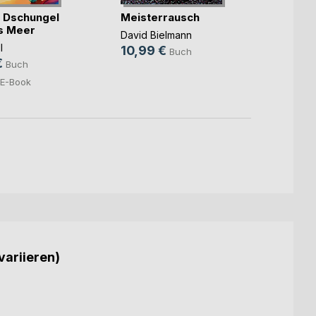
 Dschungel
Meisterrausch
Mama
as Meer
Funke
David Bielmann
l
Susann
10,99 €
Buch
€
15,9
Buch
5,99
E-Book
variieren)