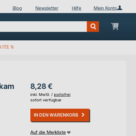
Blog
Newsletter
Hilfe
Mein Konto
Mein Wa
OTE %
 kam
8,28 €
inkl. MwSt. /
portofrei
sofort verfügbar
IN DEN WARENKORB
Auf die Merkliste