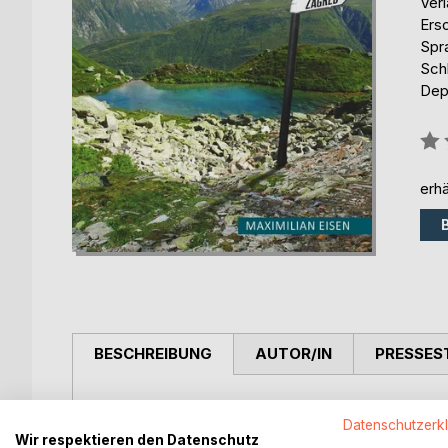
Ver
Ers
Spr
Sch
Dep
Bew
0%
erhä
BESCHREIBUNG
AUTOR/IN
PRESSES
Der Mann, der seine Wurzeln verlor, erzählt in z
Datenschutzerk
Homosexualität, politischer Verfolgung und Depress
Wir respektieren den Datenschutz
Homosexualität nicht akzeptiert, sondern offen ve