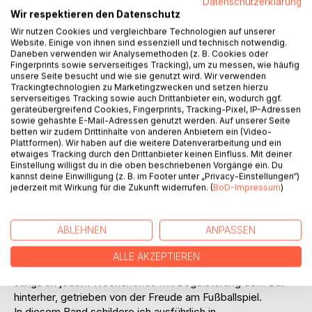
Datenschutzerklärung
Auf die Merkliste
Wir respektieren den Datenschutz
Titel bewerten
Wir nutzen Cookies und vergleichbare Technologien auf unserer
Website. Einige von ihnen sind essenziell und technisch notwendig.
Daneben verwenden wir Analysemethoden (z. B. Cookies oder
Fingerprints sowie serverseitiges Tracking), um zu messen, wie häufig
unsere Seite besucht und wie sie genutzt wird. Wir verwenden
Trackingtechnologien zu Marketingzwecken und setzen hierzu
serverseitiges Tracking sowie auch Drittanbieter ein, wodurch ggf.
geräteübergreifend Cookies, Fingerprints, Tracking-Pixel, IP-Adressen
sowie gehashte E-Mail-Adressen genutzt werden. Auf unserer Seite
BESCHREIBUNG
betten wir zudem Drittinhalte von anderen Anbietern ein (Video-
Plattformen). Wir haben auf die weitere Datenverarbeitung und ein
etwaiges Tracking durch den Drittanbieter keinen Einfluss. Mit deiner
Der Jugend-Fußball in den 1960er Jahren ist mit dem der
Einstellung willigst du in die oben beschriebenen Vorgänge ein. Du
kannst deine Einwilligung (z. B. im Footer unter „Privacy-Einstellungen“)
heutigen Zeit kaum zu vergleichen. Auf dem flachen Land
jederzeit mit Wirkung für die Zukunft widerrufen. (
BoD-Impressum
)
war er auf Kreisebene organisiert. Die Fußballplätze der
Vereine wiesen in der Regel lediglich Minimalstandards auf,
Umkleidekabinen und Duschen waren nicht immer
ABLEHNEN
ANPASSEN
vorhanden. Bälle aus Schweinsleder und Trikots aus
Baumwolle waren für uns Spieler gewöhnungsbedürftig.
ALLE AKZEPTIEREN
Trotz dieser schwierigen Rahmenbedingungen jagten wir
Jungs an jedem Wochenende mit Begeisterung dem Ball
hinterher, getrieben von der Freude am Fußballspiel.
In diesem Band schildere ich ausführlich in