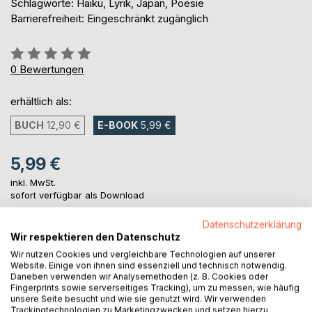
Schlagworte: Haiku, Lyrik, Japan, Poesie
Barrierefreiheit: Eingeschränkt zugänglich
Bewertung::
0%
0
Bewertungen
erhältlich als:
BUCH
12,90 €
E-BOOK
5,99 €
5,99 €
inkl. MwSt.
sofort verfügbar als Download
Datenschutzerklärung
Wir respektieren den Datenschutz
IN DEN WARENKORB
Wir nutzen Cookies und vergleichbare Technologien auf unserer
Website. Einige von ihnen sind essenziell und technisch notwendig.
Daneben verwenden wir Analysemethoden (z. B. Cookies oder
Auf die Merkliste
Fingerprints sowie serverseitiges Tracking), um zu messen, wie häufig
Titel bewerten
unsere Seite besucht und wie sie genutzt wird. Wir verwenden
Trackingtechnologien zu Marketingzwecken und setzen hierzu