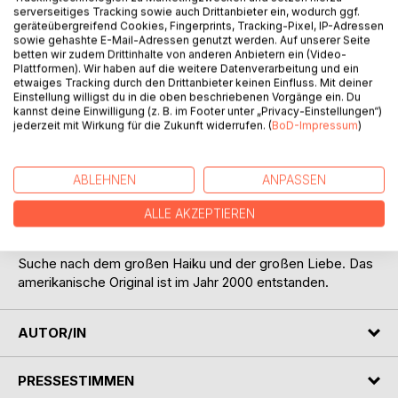
serverseitiges Tracking sowie auch Drittanbieter ein, wodurch ggf.
geräteübergreifend Cookies, Fingerprints, Tracking-Pixel, IP-Adressen
sowie gehashte E-Mail-Adressen genutzt werden. Auf unserer Seite
betten wir zudem Drittinhalte von anderen Anbietern ein (Video-
Plattformen). Wir haben auf die weitere Datenverarbeitung und ein
etwaiges Tracking durch den Drittanbieter keinen Einfluss. Mit deiner
Einstellung willigst du in die oben beschriebenen Vorgänge ein. Du
kannst deine Einwilligung (z. B. im Footer unter „Privacy-Einstellungen“)
BESCHREIBUNG
jederzeit mit Wirkung für die Zukunft widerrufen. (
BoD-Impressum
)
NEUAUFLAGE der 2011 im Hamburger Haiku-Verlag
ABLEHNEN
ANPASSEN
erschienenen Originalauflage. David G. Lanoue ist in der
Haiku-Welt bekannt durch seine Übersetzungen des
ALLE AKZEPTIEREN
japanischen Haiku-Dichters Kobayashi Issa (1763-1828).
DIes ist sein erster Haiku-Roman. Eine Geschichte über die
Suche nach dem großen Haiku und der großen Liebe. Das
amerikanische Original ist im Jahr 2000 entstanden.
AUTOR/IN
PRESSESTIMMEN