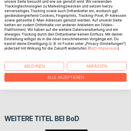
Michael feiert seinen Geburtstag auf der
unsere Seite besucht und wie sie genutzt wird. Wir verwenden
Trackingtechnologien zu Marketingzwecken und setzen hierzu
Kartbahn. Dort versorgen ihn der 15-jährige
serverseitiges Tracking sowie auch Drittanbieter ein, wodurch ggf.
Patrick und dessen Kumpels mit Tuning-
geräteübergreifend Cookies, Fingerprints, Tracking-Pixel, IP-Adressen
Tipps.
sowie gehashte E-Mail-Adressen genutzt werden. Auf unserer Seite
Eines Tages wird Jabali auf dem Rad fast
betten wir zudem Drittinhalte von anderen Anbietern ein (Video-
Plattformen). Wir haben auf die weitere Datenverarbeitung und ein
umgefahren. Was hat Patrick damit zu tun?
etwaiges Tracking durch den Drittanbieter keinen Einfluss. Mit deiner
Einstellung willigst du in die oben beschriebenen Vorgänge ein. Du
kannst deine Einwilligung (z. B. im Footer unter „Privacy-Einstellungen“)
AUTOR/IN
jederzeit mit Wirkung für die Zukunft widerrufen. (
BoD-Impressum
)
PRESSESTIMMEN
ABLEHNEN
ANPASSEN
ALLE AKZEPTIEREN
REZENSIONEN
WEITERE TITEL BEI
BoD