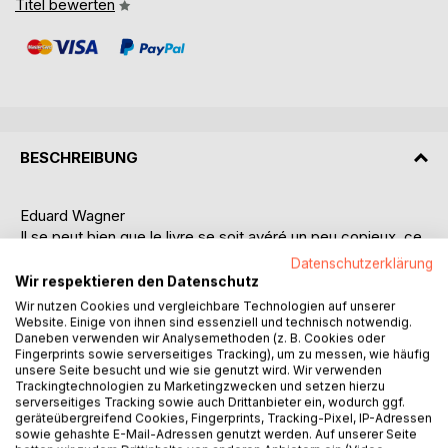
Titel bewerten
BESCHREIBUNG
Eduard Wagner
Il se peut bien que le livre se soit avéré un peu copieux, ce
qui y est décrit, mais tout s'est passé comme il y est dit.
Datenschutzerklärung
Bien sûr, il y a beaucoup de mémoires et ce sont peut-être
Wir respektieren den Datenschutz
celles-ci où l'on pourrait dire que c'était une vie normale,
Wir nutzen Cookies und vergleichbare Technologien auf unserer
mais c'est aussi la vision de la façon dont j'ai vécu mon
Website. Einige von ihnen sind essenziell und technisch notwendig.
Daneben verwenden wir Analysemethoden (z. B. Cookies oder
existence. Mais cela ne signifie pas que je blâme
Fingerprints sowie serverseitiges Tracking), um zu messen, wie häufig
quiconque dans mon environnement ou autre, mais plutôt
unsere Seite besucht und wie sie genutzt wird. Wir verwenden
que tout est basé sur mes propres décisions. À l'époque,
Trackingtechnologien zu Marketingzwecken und setzen hierzu
serverseitiges Tracking sowie auch Drittanbieter ein, wodurch ggf.
je ne pouvais pas juger s'ils avaient raison ou tort, mais
geräteübergreifend Cookies, Fingerprints, Tracking-Pixel, IP-Adressen
seulement après. 95% du temps, je me suis décidé à le
sowie gehashte E-Mail-Adressen genutzt werden. Auf unserer Seite
faire de cette façon. Qu'on m'ait dit ou non quelque chose