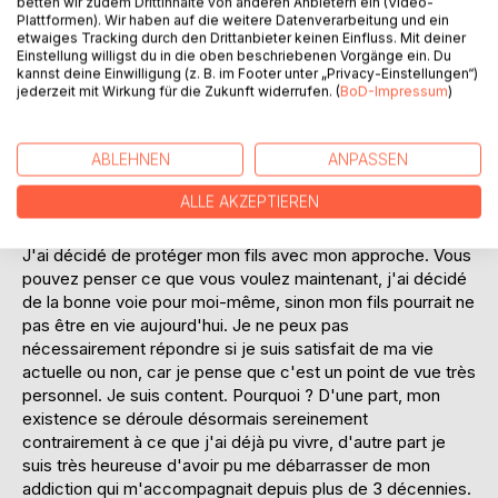
betten wir zudem Drittinhalte von anderen Anbietern ein (Video-
est une autre question. Mais ce qui m'accompagnera
Plattformen). Wir haben auf die weitere Datenverarbeitung und ein
etwaiges Tracking durch den Drittanbieter keinen Einfluss. Mit deiner
certainement jusqu'à la fin de ma vie, sous quelque forme
Einstellung willigst du in die oben beschriebenen Vorgänge ein. Du
que ce soit, c'est qu'une personne pense à quelqu'un
kannst deine Einwilligung (z. B. im Footer unter „Privacy-Einstellungen“)
d'autre avec une atteinte à sa personnalité pour peut-être
jederzeit mit Wirkung für die Zukunft widerrufen. (
BoD-Impressum
)
donner un élan à sa carrière. Si à ce moment-là des faits et
non des estimations avaient été transmis comme faits de la
ABLEHNEN
ANPASSEN
finance à la justice, ma vie aurait probablement pris un
cours différent. Même s'il a été trouvé pour cette cause
ALLE AKZEPTIEREN
que j'étais coupable de certaines violations de la loi, je suis
convaincu que je serai innocent jusqu'à la fin de ma vie.
J'ai décidé de protéger mon fils avec mon approche. Vous
pouvez penser ce que vous voulez maintenant, j'ai décidé
de la bonne voie pour moi-même, sinon mon fils pourrait ne
pas être en vie aujourd'hui. Je ne peux pas
nécessairement répondre si je suis satisfait de ma vie
actuelle ou non, car je pense que c'est un point de vue très
personnel. Je suis content. Pourquoi ? D'une part, mon
existence se déroule désormais sereinement
contrairement à ce que j'ai déjà pu vivre, d'autre part je
suis très heureuse d'avoir pu me débarrasser de mon
addiction qui m'accompagnait depuis plus de 3 décennies.