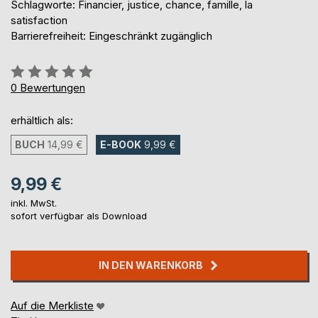
Schlagworte: Financier, justice, chance, famille, la
satisfaction
Barrierefreiheit: Eingeschränkt zugänglich
Bewertung::
0%
0
Bewertungen
erhältlich als:
BUCH
14,99 €
E-BOOK
9,99 €
9,99 €
inkl. MwSt.
sofort verfügbar als Download
IN DEN WARENKORB
Auf die Merkliste