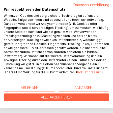
Datenschutzerklärung
Wir respektieren den Datenschutz
BESCHREIBUNG
Wir nutzen Cookies und vergleichbare Technologien auf unserer
Website. Einige von ihnen sind essenziell und technisch notwendig.
Daneben verwenden wir Analysemethoden (z. B. Cookies oder
Une vie hors du temps,
Fingerprints sowie serverseitiges Tracking), um zu messen, wie häufig
unsere Seite besucht und wie sie genutzt wird. Wir verwenden
de leur propre histoire,
Trackingtechnologien zu Marketingzwecken und setzen hierzu
de leurs cercles professionnels et privés.
serverseitiges Tracking sowie auch Drittanbieter ein, wodurch ggf.
geräteübergreifend Cookies, Fingerprints, Tracking-Pixel, IP-Adressen
sowie gehashte E-Mail-Adressen genutzt werden. Auf unserer Seite
Ein Leben außerhalb der Zeit,
betten wir zudem Drittinhalte von anderen Anbietern ein (Video-
ihrer eigenen Geschichte,
Plattformen). Wir haben auf die weitere Datenverarbeitung und ein
ihrer beruflichen und privaten Kreise.
etwaiges Tracking durch den Drittanbieter keinen Einfluss. Mit deiner
Einstellung willigst du in die oben beschriebenen Vorgänge ein. Du
kannst deine Einwilligung (z. B. im Footer unter „Privacy-Einstellungen“)
A life out of time,
jederzeit mit Wirkung für die Zukunft widerrufen. (
BoD-Impressum
)
her own history,
professional and private circles.
ABLEHNEN
ANPASSEN
It feels like coming home.
ALLE AKZEPTIEREN
AUTOR/IN