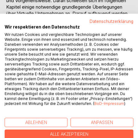
und Vorgehensweise. Daran schließen sich im folgenden
Kapitel einige notwendige grundlegende Überlegungen
über Virtuelle Unternehmen an. Darauf aufbauend werden
Virtuelle Unternehmen in Kapitel drei aus der
Datenschutzerklärung
organisatorischen Perspektive, in Kapitel vier aus der
Wir respektieren den Datenschutz
strategischen Perspektive und in Kapitel fünf aus der
Wir nutzen Cookies und vergleichbare Technologien auf unserer
kulturellen Perspektive eingehend und kritisch
Website. Einige von ihnen sind essenziell und technisch notwendig.
Daneben verwenden wir Analysemethoden (z. B. Cookies oder
durchleuchtet. Eine Gesamtbewertung wird dann in Kapitel
Fingerprints sowie serverseitiges Tracking), um zu messen, wie häufig
sechs vorgenommen, bevor die Arbeit mit einem kurzen
unsere Seite besucht und wie sie genutzt wird. Wir verwenden
Ausblick in Kapitel sieben endet.
Trackingtechnologien zu Marketingzwecken und setzen hierzu
serverseitiges Tracking sowie auch Drittanbieter ein, wodurch ggf.
geräteübergreifend Cookies, Fingerprints, Tracking-Pixel, IP-Adressen
Inhaltsverzeichnis:Inhaltsverzeichnis:
sowie gehashte E-Mail-Adressen genutzt werden. Auf unserer Seite
1.Einleitung3
betten wir zudem Drittinhalte von anderen Anbietern ein (Video-
Plattformen). Wir haben auf die weitere Datenverarbeitung und ein
1.1Problemstellung3
etwaiges Tracking durch den Drittanbieter keinen Einfluss. Mit deiner
1.2Zielsetzung3
Einstellung willigst du in die oben beschriebenen Vorgänge ein. Du
1.3Technisches Vorgehen4
kannst deine Einwilligung (z. B. im Footer unter „Privacy-Einstellungen“)
2.Basisüberlegungen zur Virtuellen Unternehmung4
jederzeit mit Wirkung für die Zukunft widerrufen. (
BoD-Impressum
)
2.1Begriffsbestimmung4
2.2Zielvorstellungen7
ABLEHNEN
ANPASSEN
2.3Abgrenzung zu verwandten Konzepten8
3.Die organisatorische Perspektive9
ALLE AKZEPTIEREN
3.1Allgemeines zum Organisationsbegriff9