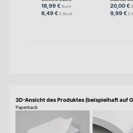
up
, ...
16,99 €
20,00 €
Buch
h
6,49 €
9,99 €
E-Book
E-
ook
3D-Ansicht des Produktes (beispielhaft auf 
Paperback