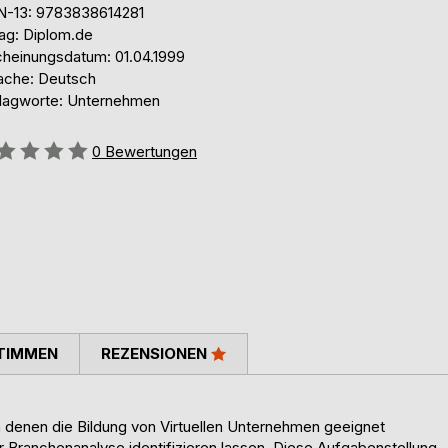
N-13: 9783838614281
lag: Diplom.de
cheinungsdatum: 01.04.1999
ache: Deutsch
lagworte: Unternehmen
ertung::
0
Bewertungen
TIMMEN
REZENSIONEN
in denen die Bildung von Virtuellen Unternehmen geeignet
er Branchenanalyse identifizieren lassen. Diese Aufgabenstellung