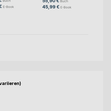
€
55,90 €
Buch
Buch
Mitte
Sven S
€
45,99 €
E-Book
E-Book
24,9
18,9
variieren)