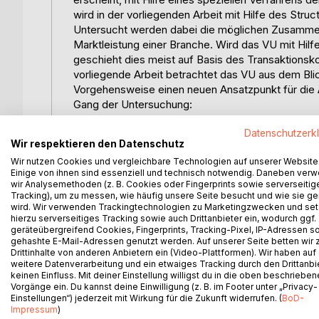
wird in der vorliegenden Arbeit mit Hilfe des St
Untersucht werden dabei die möglichen Zusammen
Marktleistung einer Branche. Wird das VU mit Hil
geschieht dies meist auf Basis des Transaktionsk
vorliegende Arbeit betrachtet das VU aus dem Blic
Vorgehensweise einen neuen Ansatzpunkt für die
Gang der Untersuchung:
Es erscheint sinnvoll, das VU zunächst als eine s
Datenschutzerk
Besonderheiten zu erfahren. Dafür gilt es, den ak
Wir respektieren den Datenschutz
charakteristischen Bestandteile des VU zu identif
Wir nutzen Cookies und vergleichbare Technologien auf unserer Website
bereits Aussagen dazu ableiten, welche unternehm
Einige von ihnen sind essenziell und technisch notwendig. Daneben ver
die Bildung von VU anzusehen sind. Externe Erfol
wir Analysemethoden (z. B. Cookies oder Fingerprints sowie serverseitig
Betrachtungen ermittelt werden.
Tracking), um zu messen, wie häufig unsere Seite besucht und wie sie ge
wird. Wir verwenden Trackingtechnologien zu Marketingzwecken und se
Diesem Abschnitt folgt eine Abgrenzung zwischen 
hierzu serverseitiges Tracking sowie auch Drittanbieter ein, wodurch ggf.
Unterschiede zum traditionellen Unternehmen un
geräteübergreifend Cookies, Fingerprints, Tracking-Pixel, IP-Adressen s
zu einem eindeutigen Begriffsverständnis vom VU
gehashte E-Mail-Adressen genutzt werden. Auf unserer Seite betten wir
Drittinhalte von anderen Anbietern ein (Video-Plattformen). Wir haben auf
eine Arbeitsdefinition für das Virtuelle Unternehm
weitere Datenverarbeitung und ein etwaiges Tracking durch den Drittanbi
Bewertung des VU bildet.
keinen Einfluss. Mit deiner Einstellung willigst du in die oben beschriebe
Kapitel 3 legt die theoretischen Grundlagen für d
Vorgänge ein. Du kannst deine Einwilligung (z. B. im Footer unter „Privacy-
Unternehmen dar. Das bereits oben genannte SCP
Einstellungen“) jederzeit mit Wirkung für die Zukunft widerrufen. (
BoD-
Impressum
)
Untersuchungen eine zentrale Rolle. Daher ist zu