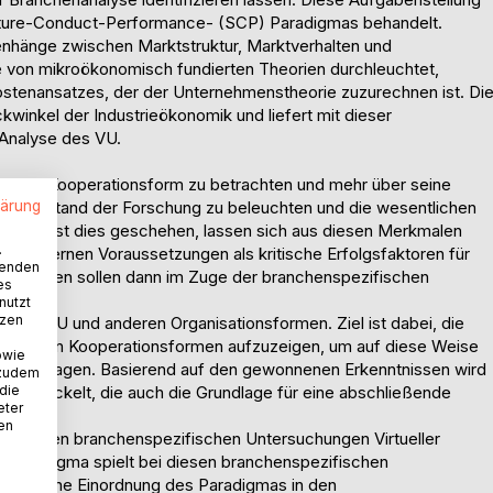
ructure-Conduct-Performance- (SCP) Paradigmas behandelt.
hänge zwischen Marktstruktur, Marktverhalten und
fe von mikroökonomisch fundierten Theorien durchleuchtet,
ostenansatzes, der der Unternehmenstheorie zuzurechnen ist. Di
kwinkel der Industrieökonomik und liefert mit dieser
 Analyse des VU.
pezielle Kooperationsform zu betrachten und mehr über seine
lärung
tuellen Stand der Forschung zu beleuchten und die wesentlichen
izieren. Ist dies geschehen, lassen sich aus diesen Merkmalen
.
ensinternen Voraussetzungen als kritische Erfolgsfaktoren für
wenden
gsfaktoren sollen dann im Zuge der branchenspezifischen
es
nutzt
tzen
dem VU und anderen Organisationsformen. Ziel ist dabei, die
d anderen Kooperationsformen aufzuzeigen, um auf diese Weise
owie
 beizutragen. Basierend auf den gewonnenen Erkenntnissen wird
 zudem
 die
en entwickelt, die auch die Grundlage für eine abschließende
eter
nen
ie weiteren branchenspezifischen Untersuchungen Virtueller
-Paradigma spielt bei diesen branchenspezifischen
nächst eine Einordnung des Paradigmas in den