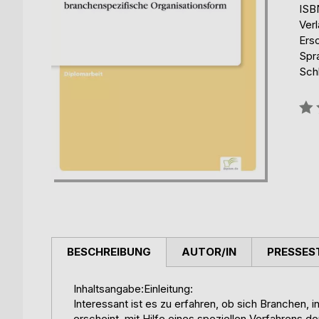
ISB
Ver
Ers
Spr
Sch
Bew
0%
BESCHREIBUNG
AUTOR/IN
PRESSES
Inhaltsangabe:Einleitung:
Interessant ist es zu erfahren, ob sich Branchen, 
erscheint, mit Hilfe eines speziellen Verfahrens d