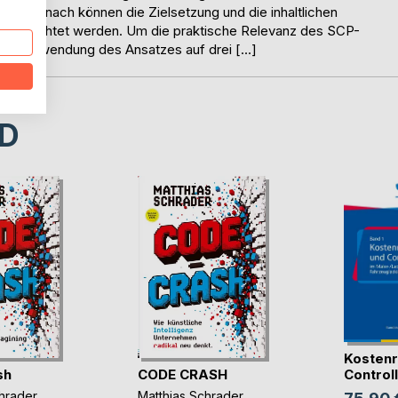
Erst danach können die Zielsetzung und die inhaltlichen
r betrachtet werden. Um die praktische Relevanz des SCP-
eine Anwendung des Ansatzes auf drei […]
D
Kostenr
sh
CODE CRASH
Controlli
hrader
Matthias Schrader