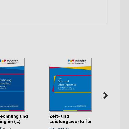
echnung und
Zeit- und
Künst
ng im (...)
Leistungswerte für
Intell
die K(...)