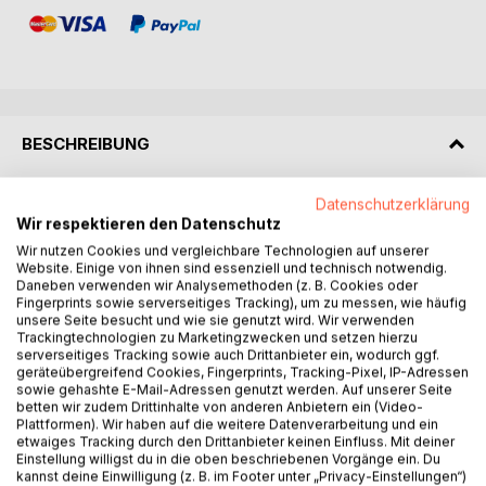
BESCHREIBUNG
Datenschutzerklärung
Eine Oper zu schreiben, wo eine Kurtisane eine Hauptrolle
Wir respektieren den Datenschutz
spielt, war für Giuseppe Verdi und Francesco Maria Piave
sehr provokativ und riskant. Die Uraufführung am 6. März
Wir nutzen Cookies und vergleichbare Technologien auf unserer
Website. Einige von ihnen sind essenziell und technisch notwendig.
1853 war ein absoluter Misserfolg. Trotzdem, seit
Daneben verwenden wir Analysemethoden (z. B. Cookies oder
mehreren Jahren gehört "La Traviata" zum Pantheon von
Fingerprints sowie serverseitiges Tracking), um zu messen, wie häufig
Weltkulturerbe. Mit höchster Aufmerksamkeit und
unsere Seite besucht und wie sie genutzt wird. Wir verwenden
Trackingtechnologien zu Marketingzwecken und setzen hierzu
Spannung, oft weinend, hören die Leute die Geschichte
serverseitiges Tracking sowie auch Drittanbieter ein, wodurch ggf.
von der jungen Prostituierte und suchen Analogien
geräteübergreifend Cookies, Fingerprints, Tracking-Pixel, IP-Adressen
zwischen ihre Zeiten und Gegenwart, zwischen ihr und
sowie gehashte E-Mail-Adressen genutzt werden. Auf unserer Seite
betten wir zudem Drittinhalte von anderen Anbietern ein (Video-
ihrem Leben.
Plattformen). Wir haben auf die weitere Datenverarbeitung und ein
Heutzutage werden immer wieder viele Leute wegen ihrer
etwaiges Tracking durch den Drittanbieter keinen Einfluss. Mit deiner
Sexualität, ihres Glaubens, ihres Berufes oder ihrer
Einstellung willigst du in die oben beschriebenen Vorgänge ein. Du
kannst deine Einwilligung (z. B. im Footer unter „Privacy-Einstellungen“)
Krankheiten nicht toleriert und zurückgewiesen.