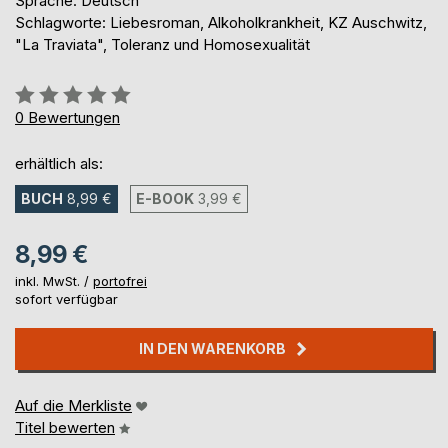
Sprache: Deutsch
Schlagworte: Liebesroman, Alkoholkrankheit, KZ Auschwitz,
"La Traviata", Toleranz und Homosexualität
Bewertung::
0%
0
Bewertungen
erhältlich als:
BUCH
8,99 €
E-BOOK
3,99 €
8,99 €
inkl. MwSt. /
portofrei
sofort verfügbar
IN DEN WARENKORB
Auf die Merkliste
Titel bewerten