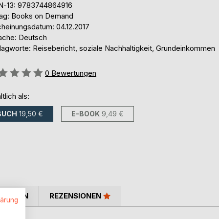
N-13: 9783744864916
lag: Books on Demand
cheinungsdatum: 04.12.2017
ache: Deutsch
lagworte: Reisebericht, soziale Nachhaltigkeit, Grundeinkommen
ertung::
0
Bewertungen
ltlich als:
BUCH
19,50 €
E-BOOK
9,49 €
TIMMEN
REZENSIONEN
lärung