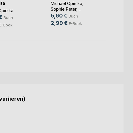
Landwir(...)
ita
Michae
Michael Opielka
,
3,00
Sophie Peter
, ...
Opielka
5,60 €
Buch
1,49 
€
Buch
2,99 €
E-Book
E-Book
variieren)