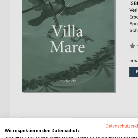
ISB
Ver
Ers
Spr
Sch
Bew
0%
erhä
BESCHREIBUNG
AUTOR/IN
PRESSES
Datenschutzerk
Wir respektieren den Datenschutz