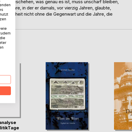
.
as ist geschehen, was genau es ist, muss unscharf bleiben,
wenden
 Villa Mare, in der er damals, vor vierzig Jahren, glaubte,
es
gangenheit nicht ohne die Gegenwart und die Jahre, die
nutzt
tzen
owie
 zudem
 die
eter
D
nen
analyse
itikTage