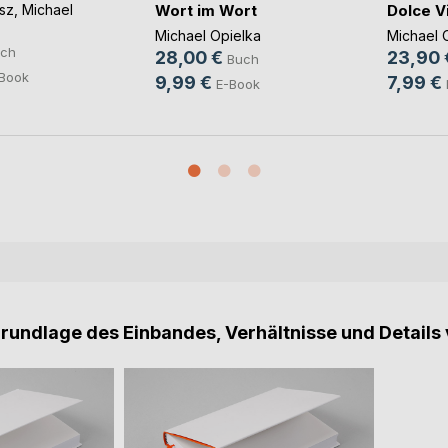
Wort im Wort
Dolce V
sz
,
Michael
Michael Opielka
Michael 
ch
28,00 €
23,90 
Buch
Book
9,99 €
7,99 €
E-Book
Grundlage des Einbandes, Verhältnisse und Details 