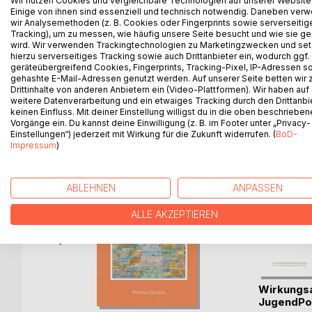
Wir nutzen Cookies und vergleichbare Technologien auf unserer Website
Ein Mann fährt zurück in seine Vergangenheit. Etw
Einige von ihnen sind essenziell und technisch notwendig. Daneben ver
deshalb reist er in den Süden, nach Elba, will in die
wir Analysemethoden (z. B. Cookies oder Fingerprints sowie serverseitig
erwachsen geworden zu sein. Aber es gibt die Ver
Tracking), um zu messen, wie häufig unsere Seite besucht und wie sie ge
wird. Wir verwenden Trackingtechnologien zu Marketingzwecken und se
dazwischen waren.
hierzu serverseitiges Tracking sowie auch Drittanbieter ein, wodurch ggf.
geräteübergreifend Cookies, Fingerprints, Tracking-Pixel, IP-Adressen s
gehashte E-Mail-Adressen genutzt werden. Auf unserer Seite betten wir
Drittinhalte von anderen Anbietern ein (Video-Plattformen). Wir haben auf
weitere Datenverarbeitung und ein etwaiges Tracking durch den Drittanbi
WEITERE TITEL BEI
Bo
keinen Einfluss. Mit deiner Einstellung willigst du in die oben beschriebe
Vorgänge ein. Du kannst deine Einwilligung (z. B. im Footer unter „Privacy-
Einstellungen“) jederzeit mit Wirkung für die Zukunft widerrufen. (
BoD-
Impressum
)
ABLEHNEN
ANPASSEN
ALLE AKZEPTIEREN
nario
Wirkungs
hles(...)
JugendPol