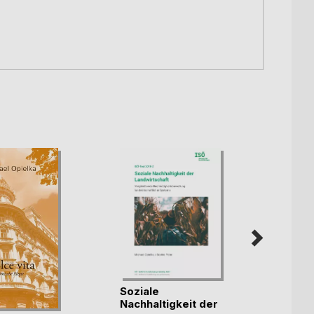
Soziale
Ethis
Nachhaltigkeit der
in der