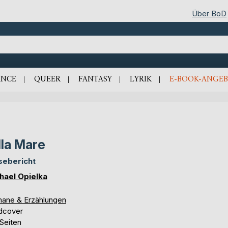
Über BoD
NCE
QUEER
FANTASY
LYRIK
E-BOOK-ANGEB
lla Mare
sebericht
hael Opielka
ane & Erzählungen
dcover
Seiten