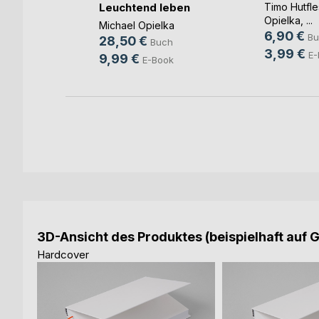
Leuchtend leben
ka
,
Timo Hutfle
...
Opielka
, ...
Michael Opielka
6,90 €
Bu
28,50 €
Buch
3,99 €
E-
9,99 €
E-Book
3D-Ansicht des Produktes (beispielhaft auf 
Hardcover