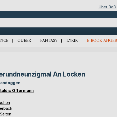
Über BoD
NCE
QUEER
FANTASY
LYRIK
E-BOOK-ANGEB
erundneunzigmal An Locken
l andoggen
taldis Offermann
achen
erback
 Seiten