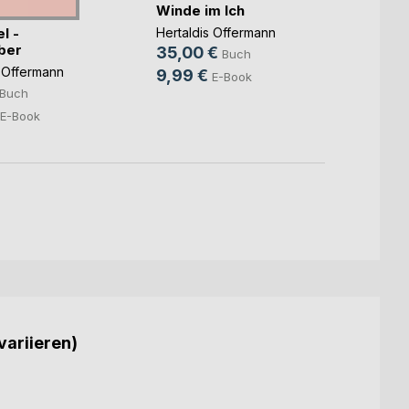
Winde im Ich
Winde
l -
Hertaldis Offermann
Hertal
ber
35,00 €
25,9
Buch
s Offermann
9,99 €
9,99
E-Book
Buch
E-Book
variieren)