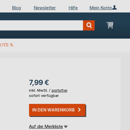
Blog
Newsletter
Hilfe
Mein Konto
Mein Wa
OTE %
7,99 €
inkl. MwSt. /
portofrei
sofort verfügbar
IN DEN WARENKORB
Auf die Merkliste