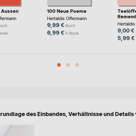
h Aussen
100 Neue Poeme
Teelöffe
Remem
ffermann
Hertaldis Offermann
Hertaldi
9,99 €
uch
Buch
9,00 €
6,99 €
Book
E-Book
5,99 €
Grundlage des Einbandes, Verhältnisse und Details 