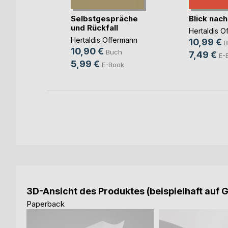
Selbstgespräche
Blick nac
und Rückfall
ermann
Hertaldis O
Hertaldis Offermann
10,99 €
B
10,90 €
Buch
7,49 €
ok
E-
5,99 €
E-Book
3D-Ansicht des Produktes (beispielhaft auf 
Paperback