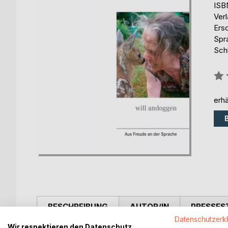
ISB
Ver
Ers
Spr
Sch
Bew
0%
erhä
BESCHREIBUNG
AUTOR/IN
PRESSES
Datenschutzerk
Wir respektieren den Datenschutz