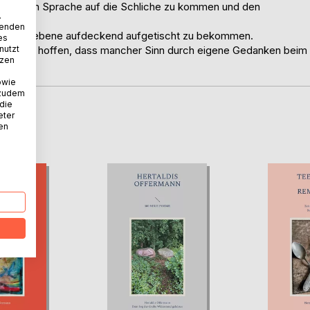
er eigenen Sprache auf die Schliche zu kommen und den
.
wenden
ufgeschriebene aufdeckend aufgetischt zu bekommen.
es
nutzt
ingen - nur hoffen, dass mancher Sinn durch eigene Gedanken beim
tzen
owie
 zudem
 die
eter
D
nen