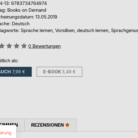
N-13: 9783734764974
lag: Books on Demand
cheinungsdatum: 13.05.2019
ache: Deutsch
lagworte: Sprache lernen, Vorsilben, deutsch lernen, Sprachgenu
ertung::
0
Bewertungen
ltlich als:
BUCH
7,99 €
E-BOOK
5,49 €
TIMMEN
REZENSIONEN
lärung