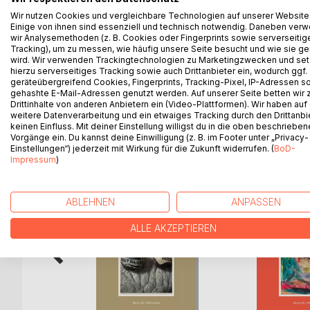
Wer die Reihe verfolgt, erkennt meine Absicht d
Wir nutzen Cookies und vergleichbare Technologien auf unserer Website
Sinnunterschied
Einige von ihnen sind essenziell und technisch notwendig. Daneben ver
durch Vorsilben mehr zu spüren, als durch das a
wir Analysemethoden (z. B. Cookies oder Fingerprints sowie serverseitig
Tracking), um zu messen, wie häufig unsere Seite besucht und wie sie ge
Ich sammle nur, will nicht aufklären, nicht aufzw
wird. Wir verwenden Trackingtechnologien zu Marketingzwecken und se
Lesen im suchenden Geist auflodert.
hierzu serverseitiges Tracking sowie auch Drittanbieter ein, wodurch ggf.
geräteübergreifend Cookies, Fingerprints, Tracking-Pixel, IP-Adressen s
gehashte E-Mail-Adressen genutzt werden. Auf unserer Seite betten wir
Drittinhalte von anderen Anbietern ein (Video-Plattformen). Wir haben auf
weitere Datenverarbeitung und ein etwaiges Tracking durch den Drittanbi
WEITERE TITEL BEI
Bo
keinen Einfluss. Mit deiner Einstellung willigst du in die oben beschriebe
Vorgänge ein. Du kannst deine Einwilligung (z. B. im Footer unter „Privacy-
Einstellungen“) jederzeit mit Wirkung für die Zukunft widerrufen. (
BoD-
Impressum
)
ABLEHNEN
ANPASSEN
ALLE AKZEPTIEREN