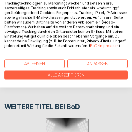
BESCHREIBUNG
Trackingtechnologien zu Marketingzwecken und setzen hierzu
serverseitiges Tracking sowie auch Drittanbieter ein, wodurch ggf.
geräteübergreifend Cookies, Fingerprints, Tracking-Pixel, IP-Adressen
sowie gehashte E-Mail-Adressen genutzt werden. Auf unserer Seite
Erlebnisse in der Weihnachtszeit
betten wir zudem Drittinhalte von anderen Anbietern ein (Video-
Plattformen). Wir haben auf die weitere Datenverarbeitung und ein
etwaiges Tracking durch den Drittanbieter keinen Einfluss. Mit deiner
AUTOR/IN
Einstellung willigst du in die oben beschriebenen Vorgänge ein. Du
kannst deine Einwilligung (z. B. im Footer unter „Privacy-Einstellungen“)
jederzeit mit Wirkung für die Zukunft widerrufen. (
BoD-Impressum
)
PRESSESTIMMEN
ABLEHNEN
ANPASSEN
REZENSIONEN
ALLE AKZEPTIEREN
WEITERE TITEL BEI
BoD