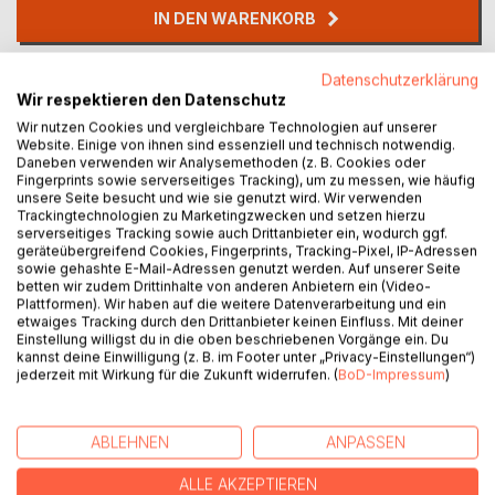
IN DEN WARENKORB
Datenschutzerklärung
Auf die Merkliste
Wir respektieren den Datenschutz
Titel bewerten
Wir nutzen Cookies und vergleichbare Technologien auf unserer
Website. Einige von ihnen sind essenziell und technisch notwendig.
Daneben verwenden wir Analysemethoden (z. B. Cookies oder
Fingerprints sowie serverseitiges Tracking), um zu messen, wie häufig
unsere Seite besucht und wie sie genutzt wird. Wir verwenden
Trackingtechnologien zu Marketingzwecken und setzen hierzu
serverseitiges Tracking sowie auch Drittanbieter ein, wodurch ggf.
geräteübergreifend Cookies, Fingerprints, Tracking-Pixel, IP-Adressen
sowie gehashte E-Mail-Adressen genutzt werden. Auf unserer Seite
BESCHREIBUNG
betten wir zudem Drittinhalte von anderen Anbietern ein (Video-
Plattformen). Wir haben auf die weitere Datenverarbeitung und ein
etwaiges Tracking durch den Drittanbieter keinen Einfluss. Mit deiner
"Wir sollten etwas Aufregendes machen." - "Wieso das?"
Einstellung willigst du in die oben beschriebenen Vorgänge ein. Du
kannst deine Einwilligung (z. B. im Footer unter „Privacy-Einstellungen“)
- "Wenn wir umkommen, wird man davon berichten."
jederzeit mit Wirkung für die Zukunft widerrufen. (
BoD-Impressum
)
Vida ist Mitte dreißig und bisher ganz zufrieden. Keine
große Karriere, keine Ehe, keine Kinder. Stattdessen ein
ABLEHNEN
ANPASSEN
stilles, selbstbestimmtes Leben irgendwo in Deutschland.
Doch als sich plötzlich unerwartete Karrierechancen auftun,
ALLE AKZEPTIEREN