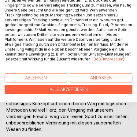
Daneben verwenden wir Analysemethoden (z. B. Cookies oder
Fingerprints sowie serverseitiges Tracking), um zu messen, wie häufig
unsere Seite besucht und wie sie genutzt wird. Wir verwenden
Trackingtechnologien zu Marketingzwecken und setzen hierzu
serverseitiges Tracking sowie auch Drittanbieter ein, wodurch ggf.
BESCHREIBUNG
geräteübergreifend Cookies, Fingerprints, Tracking-Pixel, IP-Adressen
sowie gehashte E-Mail-Adressen genutzt werden. Auf unserer Seite
betten wir zudem Drittinhalte von anderen Anbietern ein (Video-
Nach 30-jähriger Turnierreiterei in Dressur, Springen und
Plattformen). Wir haben auf die weitere Datenverarbeitung und ein
etwaiges Tracking durch den Drittanbieter keinen Einfluss. Mit deiner
der Vielseitigkeit durchbrach eine eigenwillige Stute die
Einstellung willigst du in die oben beschriebenen Vorgänge ein. Du
typische Reiterdenkweise und brachte die Autorin auf völlig
kannst deine Einwilligung (z. B. im Footer unter „Privacy-Einstellungen“)
neue Wege. Ansichten und Trainingsmethoden aus
jederzeit mit Wirkung für die Zukunft widerrufen. (
BoD-Impressum
)
Coaching, Kommunikation und Mentaltraining flossen von
nun an in die Ausbildung mit ein und ergaben ein stimmiges
Konzept im Umgang mit dem Pferd. Eine wundervolle
ABLEHNEN
ANPASSEN
Nebenwirkung war eine tiefe Freundschaft, die Felicitas zu
ALLE AKZEPTIEREN
ihrer Stute entdecken durfte und mittlerweile mit vielen
weiteren Pferden geschlossen hat. Dieses Buch bietet ein
schlüssiges Konzept auf einem feinen Weg mit logischen
Methoden und viel Herz, den Umgang mit unserem
vierbeinigen Freund, weg vom reinen Sport zu einer tiefen,
unbeschreiblichen Verbindung mit diesen zauberhaften
Wesen zu finden.