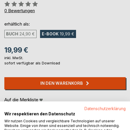
Bewertung::
0%
0
Bewertungen
erhältlich als:
BUCH
24,90 €
E-BOOK
19,99 €
19,99 €
inkl. MwSt.
sofort verfügbar als Download
IN DEN WARENKORB
Auf die Merkliste
Titel bewerten
Datenschutzerklärung
Wir respektieren den Datenschutz
Wir nutzen Cookies und vergleichbare Technologien auf unserer
Website. Einige von ihnen sind essenziell und technisch notwendig.